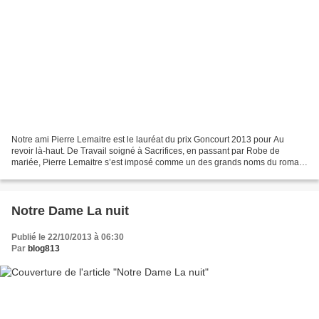
Notre ami Pierre Lemaitre est le lauréat du prix Goncourt 2013 pour Au
revoir là-haut. De Travail soigné à Sacrifices, en passant par Robe de
mariée, Pierre Lemaitre s’est imposé comme un des grands noms du roman
noir français, prix du Polar européen...
Notre Dame La nuit
Publié le 22/10/2013 à 06:30
Par
blog813