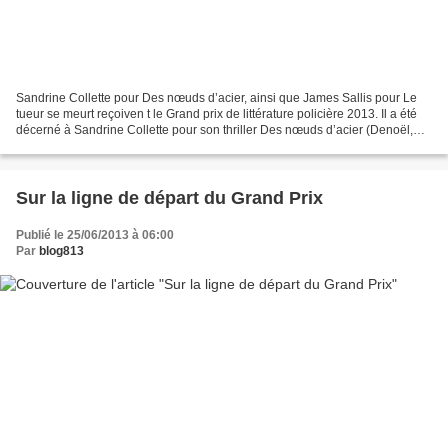
Sandrine Collette pour Des nœuds d’acier, ainsi que James Sallis pour Le
tueur se meurt reçoiven t le Grand prix de littérature policière 2013. Il a été
décerné à Sandrine Collette pour son thriller Des nœuds d’acier (Denoël,
«Sueurs froides»), et au...
Sur la ligne de départ du Grand Prix
Publié le 25/06/2013 à 06:00
Par
blog813