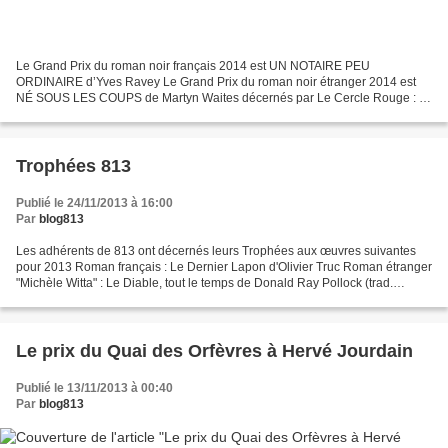
Le Grand Prix du roman noir français 2014 est UN NOTAIRE PEU
ORDINAIRE d’Yves Ravey Le Grand Prix du roman noir étranger 2014 est
NÉ SOUS LES COUPS de Martyn Waites décernés par Le Cercle Rouge : *
Cécile Chabrol Maistre - Scénariste * Laurent Chalumeau...
Trophées 813
Publié le 24/11/2013 à 16:00
Par
blog813
Les adhérents de 813 ont décernés leurs Trophées aux œuvres suivantes
pour 2013 Roman français : Le Dernier Lapon d'Olivier Truc Roman étranger
"Michèle Witta" : Le Diable, tout le temps de Donald Ray Pollock (trad.
Christophe Mercier) BD : Blast de Manu...
Le prix du Quai des Orfèvres à Hervé Jourdain
Publié le 13/11/2013 à 00:40
Par
blog813