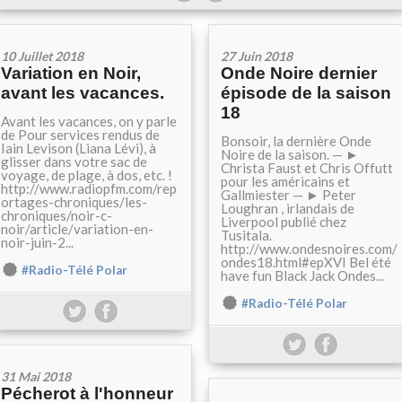
10 Juillet 2018
27 Juin 2018
Variation en Noir,
Onde Noire dernier
avant les vacances.
épisode de la saison
18
Avant les vacances, on y parle
de Pour services rendus de
Bonsoir, la dernière Onde
Iain Levison (Liana Lévi), à
Noire de la saison. — ►
glisser dans votre sac de
Christa Faust et Chris Offutt
voyage, de plage, à dos, etc. !
pour les américains et
http://www.radiopfm.com/rep
Gallmiester — ► Peter
ortages-chroniques/les-
Loughran , irlandais de
chroniques/noir-c-
Liverpool publié chez
noir/article/variation-en-
Tusitala.
noir-juin-2...
http://www.ondesnoires.com/
ondes18.html#epXVI Bel été
#Radio-Télé Polar
have fun Black Jack Ondes...
#Radio-Télé Polar
31 Mai 2018
Pécherot à l'honneur