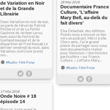
28 Mai 2018
de Variation en Noir
Documentaire France
et de la Grande
Culture, 'L'affaire
Librairie
Mary Bell, au-delà du
Dans Variation en noir de mai,
fait divers'
on parle de Hével de Patrick
Pécherot et de La Petite
Elsa Delachair, des éditions
Gauloise de Jérôme Leroy,
Points nous a envoyé ce lien
mais aussi du festival du
vers un podcast. Merci à elle.
Goéland masqué et de la
Chers amis, J’ai le grand
disparition de Fred Kassak Le
plaisir de partager avec vous
dernier vendredi du mois, dans
mon documentaire réalisé
Variation, noirCnoir prend
pour l’émission « Une histoire
ses...
particulière » sur France
Culture. « L’affaire Mary...
#Radio-Télé Polar
#Radio-Télé Polar
17 Mai 2018
Onde Noire # 18
épisode 14
Bonsoir, juste avant le