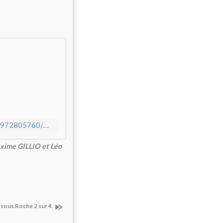
https://www.facebook.com/jeanmarc.demetz/videos/10214767972805760/UzpfSTEwMTgzMDA0NzY6MTAyMTQ3NzE3NDUyMjAwNjg/
axime GILLIO et Léo
 sous Roche 2 sur 4