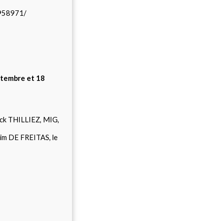
958971/
ptembre et 18
nck THILLIEZ, MIG,
him DE FREITAS, le