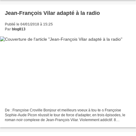
Jean-François Vilar adapté à la radio
Publié le 04/01/2018 à 15:25
Par
blog813
De : Françoise Croville Bonjour et meilleurs voeux à tou·te·s Françoise
Sophie-Aude Picon réussit le tour de force d'adapter, en trois épisodes, le
roman noir complexe de Jean-François Vilar. Violemment addictif. 8
novembre 1989. Victor B., un photographe...