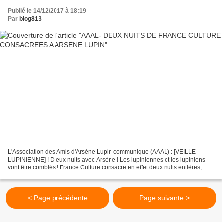
Publié le 14/12/2017 à 18:19
Par
blog813
L'Association des Amis d'Arsène Lupin communique (AAAL) : [VEILLE
LUPINIENNE] ! D eux nuits avec Arsène ! Les lupiniennes et les lupiniens
vont être comblés ! France Culture consacre en effet deux nuits entières,
celle du 23 au 24 décembre et celle du...
< Page précédente
Page suivante >