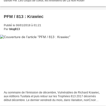
bande FM. Les coups de coeur, les entretiens de La Noir'Rôde!
PFM / 813 : Krawiec
Publié le 06/01/2018 à 01:21
Par
blog813
Au sommaire de l'émission de décembre, Vulnérables de Richard Krawiec,
aux éditions Tusitala et puis retour sur les Trophées 813 2017 décernés
début décembre. Le dernier vendredi du mois, dans Variation, noirCnoir
prend ses aises et devient Variation...