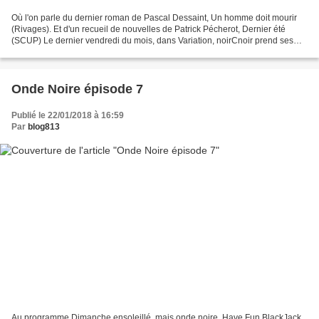
Où l'on parle du dernier roman de Pascal Dessaint, Un homme doit mourir
(Rivages). Et d'un recueil de nouvelles de Patrick Pécherot, Dernier été
(SCUP) Le dernier vendredi du mois, dans Variation, noirCnoir prend ses
aises et devient Variation en Noir....
Onde Noire épisode 7
Publié le 22/01/2018 à 16:59
Par
blog813
Au programme Dimanche ensoleillé, mais onde noire. Have Fun BlackJack