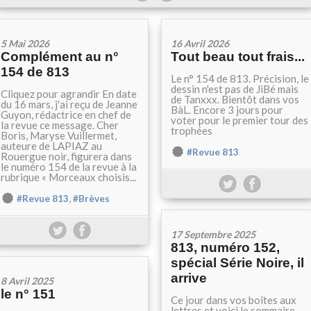
5 Mai 2026
16 Avril 2026
Complément au n°
Tout beau tout frais...
154 de 813
Le n° 154 de 813. Précision, le
dessin n'est pas de JiBé mais
Cliquez pour agrandir En date
de Tanxxx. Bientôt dans vos
du 16 mars, j'ai reçu de Jeanne
BàL. Encore 3 jours pour
Guyon, rédactrice en chef de
voter pour le premier tour des
la revue ce message. Cher
trophées
Boris, Maryse Vuillermet,
auteure de LAPIAZ au
#Revue 813
Rouergue noir, figurera dans
le numéro 154 de la revue à la
rubrique « Morceaux choisis...
,
#Revue 813
#Brèves
17 Septembre 2025
813, numéro 152,
spécial Série Noire, il
arrive
8 Avril 2025
le n° 151
Ce jour dans vos boîtes aux
lettres et voici le sommaire