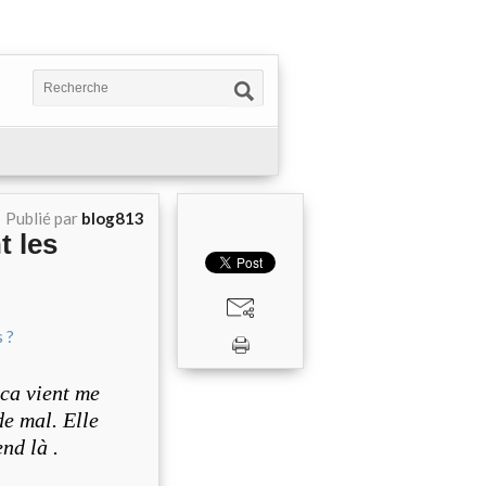
Publié par
blog813
t les
ica vient me
de mal. Elle
end
là
.