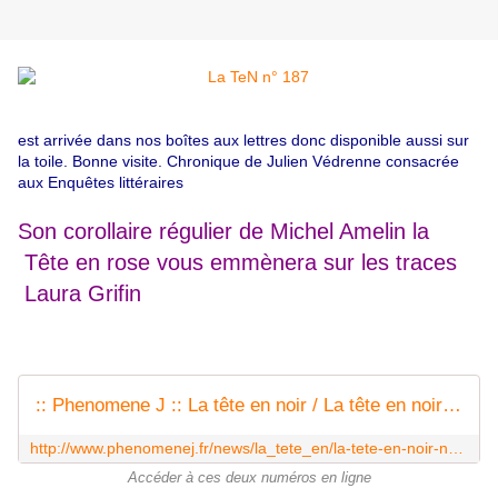
est arrivée dans nos boîtes aux lettres donc disponible aussi sur
la toile. Bonne visite. Chronique de Julien Védrenne consacrée
aux Enquêtes littéraires
Son corollaire régulier de Michel Amelin la
Tête en rose vous emmènera sur les traces
Laura Grifin
:: Phenomene J :: La tête en noir / La tête en noir N°187 Ma que calor !
http://www.phenomenej.fr/news/la_tete_en/la-tete-en-noir-n-187-ma-que-calor-!?ID=132&NP=
Accéder à ces deux numéros en ligne