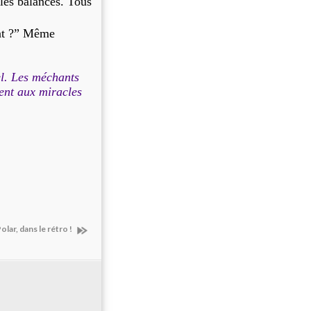
les balances. Tous
ent ?” Même
nel. Les méchants
ient aux miracles
olar, dans le rétro !