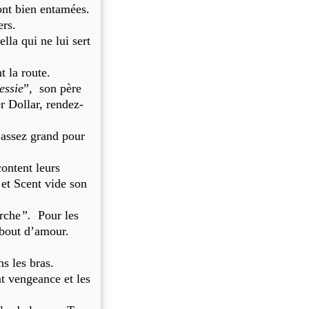
sont bien entamées.
ers.
la qui ne lui sert
 la route.
essie
”, son père
er Dollar, rendez-
 assez grand pour
ontent leurs
 et Scent vide son
rche
”.
Pour les
 bout d’amour.
s les bras.
nt vengeance et les