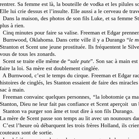
rentrer. Sa femme est là, la bouteille de vodka et les pilules 
Elle lui crie dessus et l’insulte. Elle aussi a le cerveau de trav
Dans la maison, des photos de son fils Luke, et sa femme Stel
plus à rien.
Cinq minutes pour faire sa valise. Freeman et Edgar prennent
Burnwood, Oklahoma. Dans cette ville il y a Durango “
le m
Stranton et Scent une jeune prostituée. Ils fréquentent le Silv
vous de tous les zonards.
Scent se traite elle même de “
sale pute
”. Son sac à main est
faire la loi. Sa mère est doublement cinglée.
A Burnwood, c’est le temps du cirque. Freeman et Edgar rac
histoires de cinglés, les Stanton essaient de faire des miracles
sac à main.
Freeman convainc quelques personnes,
“
la lobotomie ça ma
Stanton, Dieu ne leur fait pas confiance et Scent aperçoit un
Stanton va purger son âme et tout dire à son fils Durango.
La mère de Scent passe son temps au lit avec un nounours dan
C’est l’heure où débarquent les trois frères Holland, ils crie
couteaux sont de sortie.