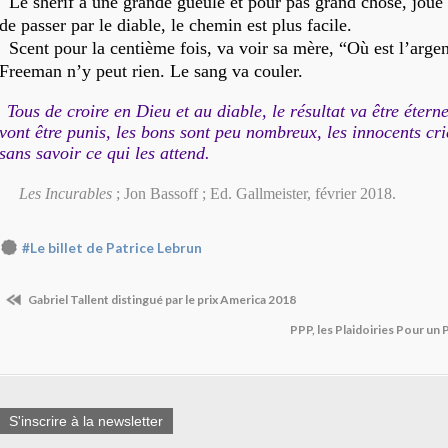
Le shérif a une grande gueule et pour pas grand chose, joue 
de passer par le diable, le chemin est plus facile.
Scent pour la centième fois, va voir sa mère, “Où est l’arg
Freeman n’y peut rien. Le sang va couler.
Tous de croire en Dieu et au diable, le résultat va être éter
vont être punis, les bons sont peu nombreux, les innocents cr
sans savoir ce qui les attend.
Les Incurables
; Jon Bassoff ; Ed. Gallmeister, février 2018.
#Le billet de Patrice Lebrun
Gabriel Tallent distingué par le prix America 2018
PPP, les Plaidoiries Pour un P
S'inscrire à la newsletter