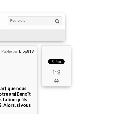
Publié par
blog813
ar) que nous
Notre ami Benoît
station qu'ils
. Alors, si vous