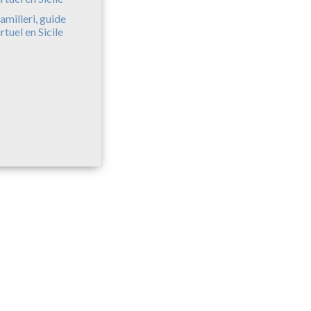
amilleri, guide
irtuel en Sicile