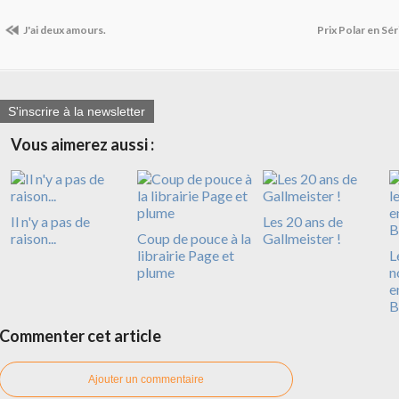
​J'ai deux amours.
Prix Polar en Sér
S'inscrire à la newsletter
Vous aimerez aussi :
Il n'y a pas de
Les 20 ans de
raison...
Coup de pouce à la
Gallmeister !
librairie Page et
L
plume
n
e
B
Commenter cet article
Ajouter un commentaire