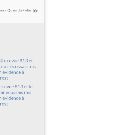
ies / Quais du Polar
e revue 813 et le
oir écossais mis
n évidence à
rest