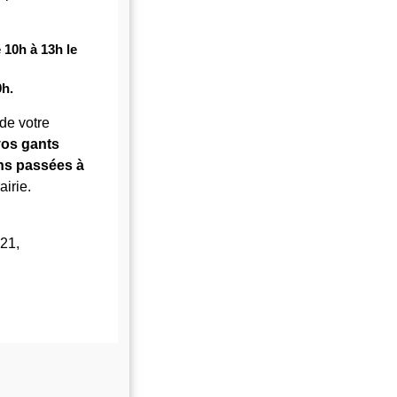
 10h à 13h
le
9h.
 de votre
vos gants
ns passées à
airie.
21,