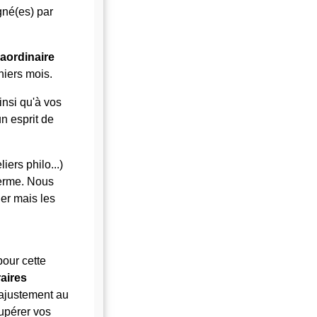
gné(es) par
.
raordinaire
iers mois.
insi qu'à vos
n esprit de
iers philo...)
terme. Nous
er mais les
our cette
aires
ajustement au
cupérer vos