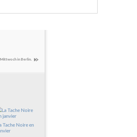
Mittwoch in Berlin.
a Tache Noire en
anvier