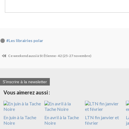
#Les librairies polar
Ce weekend aussi à St Étienne- 42 (25-27 novembre)
S'inscrire à la newsletter
Vous aimerez aussi :
En juin à la Tache
En avril à la Tache
LTN fin janvier et
L
Noire
Noire
février
j