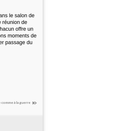
ans le salon de
e réunion de
chacun offre un
 bons moments de
nier passage du
re comme à la guerre