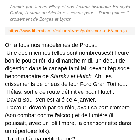
Admiré par James Ellroy et son éditeur historique François
Guérif, l'auteur américain est connu pour " Porno palace ",
croisement de Borges et Lynch
https://www.liberation.fr/culture/livres/polar-mort-a-65-ans-jack-oconnell-laisse-orphelines-les-rues-de-quinsigamond-20240104_2Q5BEZ5SRVG53PNQCIR634GSBE/
On a tous nos madeleines de Proust.
Une des miennes (elles sont nombreuses!)
fleure
bon le poulet rôti du dimanche midi, un début de
digestion dans le canapé familial, devant l'épisode
hebdomadaire de
Starsky et Hutch
. Ah, les
crissements de pneus de leur Ford Gran Torino...
Hélas, sortie de route définitive pour Hutch.
David Soul s'en est allé ce 4 janvier.
L'acteur, dévoré par ce rôle, avait sa part d'ombre
(son combat contre l'alcool) et de lumière (il
poussait, avec un joli timbre, la chansonnette dans
un répertoire folk).
J'ai droit à ma petite larme?