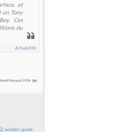
rface, et
t un Tony
Boy. Ces
itions du
ActuaLitté
Goéland Masqué 2024