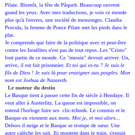
Pilate. Bientôt, la fête de Pâque
​s
. Beaucoup ouvrent
grand les yeux. Avec mes traductions, je vois ce monde
plus qu'à l'envers, une société de mensonges. Claudia
Procula, la femme de Ponce Pilate met les pieds dans le
plat.
Je comprends que faire de la politique avec et peut-être
contre les Israélites n'est pas de tout repos. Les "Cristo"
font partie de ce monde. Ce "messie" devrait arriver. Un,
arrive, il est fait prisonnier.
Et toi qui es-tu ? Je suis le
fils de Dieu ! Je suis là pour enseigner aux peuples. Mon
nom est Joshua de Nazareth.
Le moteur du destin
Le
​B
asque tient à passer cette fin de siècle à Hendaye. Il
veut aller à Austerlitz. La queue est impossible, on
entend l'horloge faire ses clic-tchonk. Le commis et le
B
asque en viennent aux mots.
Moi je, et moi alors...
Dehors il neige et le
​B
asque se trompe de sœur. Une
autre calèche les suit. Ils montent dans le train, s'ensuit