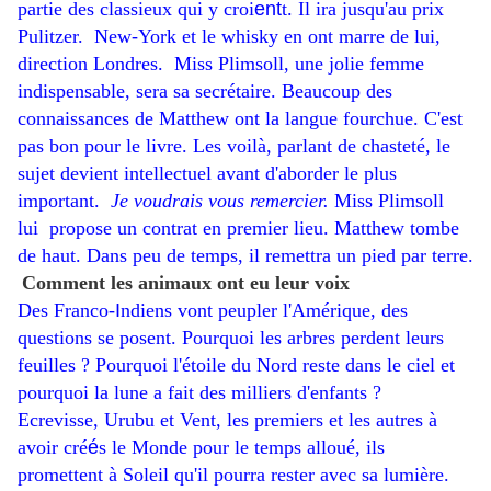
partie des classieux qui y croi
​ent
t. Il ira jusqu'au prix
Pulitzer. New-York et le whisky en ont marre de lui,
direction Londres. Miss Plimsoll, une jolie femme
indispensable, sera sa secrétaire. Beaucoup des
connaissances de Matthew ont la langue fourchue. C'est
pas bon pour le livre. Les voilà, parlant de chasteté, le
sujet devient intellectuel avant d'aborder le plus
important.
Je voudrais vous remercier.
Miss Plimsoll
lui propose un contrat en premier lieu. Matthew tombe
de haut. Dans peu de temps, il remettra un pied par terre.
Comment les animaux ont eu leur voix
Des Franco-
​I
ndiens vont peupler l'Amérique, des
questions se posent. Pourquoi les arbres perdent leurs
feuilles ? Pourquoi l'étoile du Nord reste dans le ciel et
pourquoi la lune a fait des milliers d'enfants ?
Ecrevisse, Urubu et Vent, les premiers et les autres à
avoir cré
​é
s le Monde pour le temps alloué, ils
promettent à Soleil qu'il pourra rester avec sa lumière.