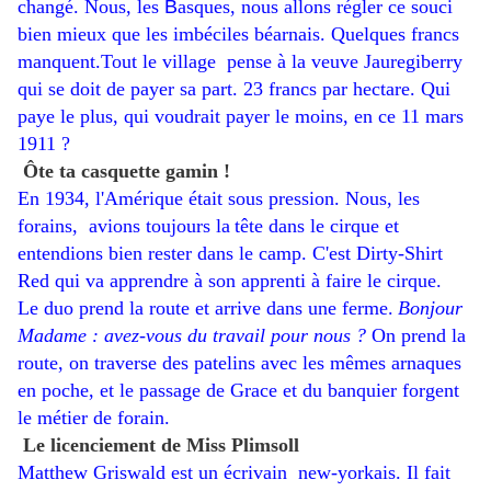
changé. Nous, les
​B
asques, nous allons régler ce souci
bien mieux que les imbéciles béarnais. Quelques francs
manquent.Tout le village pense à la veuve Jauregiberry
qui se doit de payer sa part. 23 francs par hectare. Qui
paye le plus, qui voudrait payer le moins, en ce 11 mars
1911 ?
Ôte ta casquette gamin !
En 1934, l'Amérique était sous pression. Nous, les
forains,
avions toujours la
tête dans le cirque et
entendions bien rester dans le camp. C'est Dirty-Shirt
Red qui va apprendre à son apprenti à faire le cirque.
Le duo prend la route et arrive dans une ferme.
Bonjour
Madame : avez-vous du travail
pour nous
?
On prend la
route, on traverse des pateli
ns avec les mêmes arnaques
en poche, et le passage de Grace et du banquier forgent
le métier de forain.
Le licenciement de Miss Plimsoll
Matthew Griswald est un écri
vain new-yorkais. Il fait