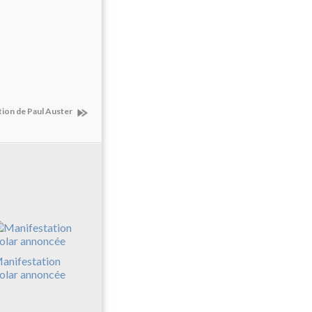
tion de Paul Auster
anifestation
olar annoncée