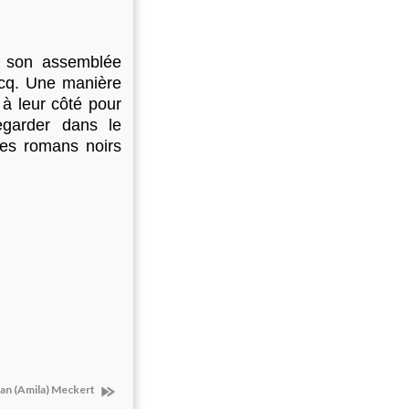
r son assemblée
acq. Une manière
 à leur côté pour
egarder dans le
 des romans noirs
an (Amila) Meckert