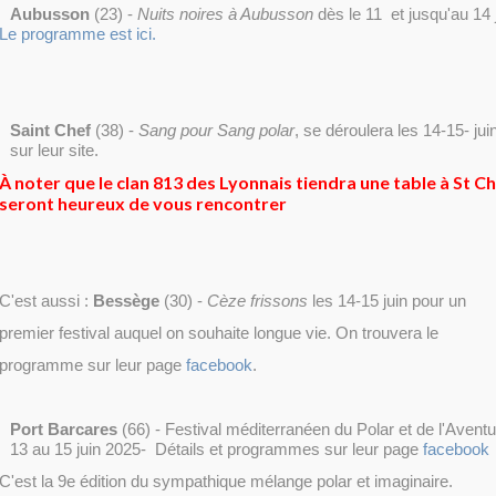
Aubusson
(23) -
Nuits noires à Aubusson
dès le 11 et jusqu'au 14 
Le programme est ici.
Saint Chef
(38) -
Sang pour Sang polar
, se déroulera les 14-15- ju
sur leur site.
À noter que le clan 813 des Lyonnais tiendra une table à St Che
seront heureux de vous rencontrer
C'est aussi :
Bessège
(30) -
Cèze frissons
les 14-15 juin
pour un
premier festival auquel on souhaite longue vie. On trouvera le
programme sur leur page
facebook
.
Port Barcares
(66) - Festival méditerranéen du Polar et de l'Avent
13 au 15 juin 2025- Détails et programmes sur leur page
facebook
C'est la 9e édition du sympathique mélange polar et imaginaire.