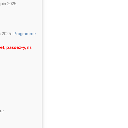
juin 2025
in 2025
-
Programme
f, passez-y, ils
ure