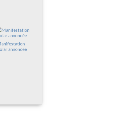
anifestation
olar annoncée