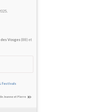
 2025.
é des Vosges
(88) et
-
 Festivals
 de Jeanne et Pierre