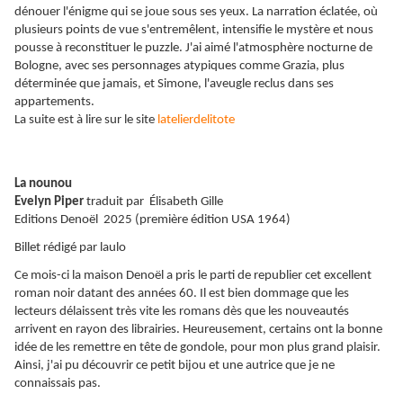
dénouer l'énigme qui se joue sous ses yeux. La narration éclatée, où
plusieurs points de vue s'entremêlent, intensifie le mystère et nous
pousse à reconstituer le puzzle. J'ai aimé l'atmosphère nocturne de
Bologne, avec ses personnages atypiques comme Grazia, plus
déterminée que jamais, et Simone, l'aveugle reclus dans ses
appartements.
La suite est à lire sur le site
latelierdelitote
La nounou
Evelyn Piper
traduit par
Élisabeth Gille
Editions Denoël 2025 (première édition USA 1964)
Billet rédigé par laulo
Ce mois-ci la maison Denoël a pris le parti de republier cet excellent
roman noir datant des années 60. Il est bien dommage que les
lecteurs délaissent très vite les romans dès que les nouveautés
arrivent en rayon des librairies. Heureusement, certains ont la bonne
idée de les remettre en tête de gondole, pour mon plus grand plaisir.
Ainsi, j'ai pu découvrir ce petit bijou et une autrice que je ne
connaissais pas.