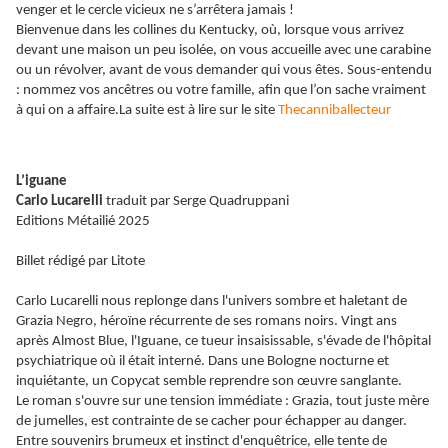
venger et le cercle vicieux ne s’arrêtera jamais !
Bienvenue dans les collines du Kentucky, où, lorsque vous arrivez
devant une maison un peu isolée, on vous accueille avec une carabine
ou un révolver, avant de vous demander qui vous êtes. Sous-entendu
: nommez vos ancêtres ou votre famille, afin que l’on sache vraiment
à qui on a affaire.La suite est à lire sur le site
Thecanniballecteur
L’iguane
Carlo Lucarelli
traduit par Serge Quadruppani
Editions Métailié 2025
Billet rédigé par Litote
Carlo Lucarelli nous replonge dans l'univers sombre et haletant de
Grazia Negro, héroïne récurrente de ses romans noirs. Vingt ans
après Almost Blue, l'Iguane, ce tueur insaisissable, s'évade de l'hôpital
psychiatrique où il était interné. Dans une Bologne nocturne et
inquiétante, un Copycat semble reprendre son œuvre sanglante.
Le roman s'ouvre sur une tension immédiate : Grazia, tout juste mère
de jumelles, est contrainte de se cacher pour échapper au danger.
Entre souvenirs brumeux et instinct d'enquêtrice, elle tente de