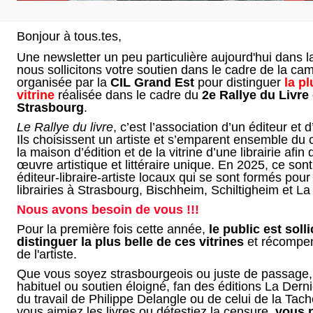
Bonjour à tous.tes,
Une newsletter un peu particulière aujourd'hui dans 
nous sollicitons votre soutien dans le cadre de la c
organisée par la
CIL Grand Est
pour distinguer
la pl
vitrine
réalisée dans le cadre du
2e Rallye du Livre
Strasbourg
.
Le Rallye du livre
, c’est l’association d’un éditeur et d
Ils choisissent un artiste et s’emparent ensemble du
la maison d’édition et de la vitrine d’une librairie afin
œuvre artistique et littéraire unique. En 2025, ce son
éditeur-libraire-artiste locaux qui se sont formés pour 
librairies à Strasbourg, Bischheim, Schiltigheim et L
Nous avons besoin de vous !!!
Pour la première fois cette année,
le public est soll
distinguer la plus belle de ces vitrines
et récompens
de l'artiste.
Que vous soyez strasbourgeois ou juste de passage, 
habituel ou soutien éloigné, fan des éditions La Dern
du travail de Philippe Delangle ou de celui de la Tac
vous aimiez les livres ou détestiez la censure,
vous 