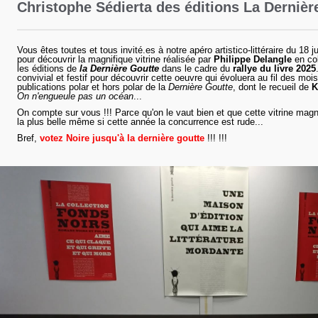
Christophe Sédierta des éditions La Dernièr
Vous êtes toutes et tous invité.es à notre apéro artistico-littéraire du 18 j
pour découvrir la magnifique vitrine réalisée par
Philippe Delangle
en col
les éditions de
la Dernière Goutte
dans le cadre du
rallye du livre 2025
convivial et festif pour découvrir cette oeuvre qui évoluera au fil des mois
publications polar et hors polar de la
Dernière Goutte
, dont le recueil de
K
On n'engueule pas un océan
...
On compte sur vous !!! Parce qu'on le vaut bien et que cette vitrine magni
la plus belle même si cette année la concurrence est rude...
Bref,
votez Noire jusqu'à la dernière goutte
!!! !!!