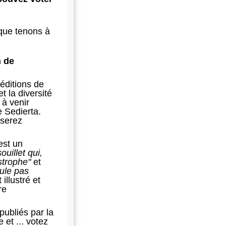
ue tenons à
n de
éditions de
t la diversité
 à venir
e Sedierta.
 serez
.
st un
ouillet qui,
strophe"
et
ule pas
illustré et
re
publiés par la
 et ... votez