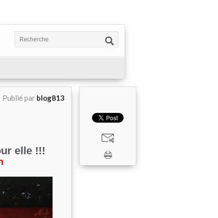
Publié par
blog813
r elle !!!
h