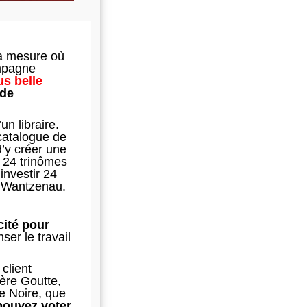
la mesure où
ampagne
us belle
 de
’un libraire.
 catalogue de
 d’y créer une
t 24 trinômes
investir 24
a Wantzenau.
icité pour
er le travail
client
ière Goutte,
he Noire, que
pouvez voter