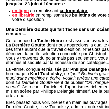
jusqu'au 23 juin à 10heures :
en ligne
en remplissant
ce formulaire
en librairie
en remplissant les
bulletins de vote
q
votre disposition
Une Dernière Goutte qui fait Tache dans un océa
censure...
Cette année
La Tache Noire
s'est associée avec les 
La Dernière Goutte
dont nous apprécions la qualité e
des titres autant que le travail d'édition. N'hesitez pas
découvrir la petite sélection concoctée par Christoph
Vous y trouverez du polar mais pas seulement. Vous
étonnés et seduits par la richesse de son catalogue..
La vitrine, conçue et réalisée par
Philippe Delangle
e
hommage à
Kurt Tucholsky
, ce
"petit Berlinois grass
muni d'une machine a écrire, voulait arrêter une cata
dont
La Dernière Goutte
vient de publier
"On n'engue
ocean"
. Ce recueil d'article et d'aphorismes richement 
mis en scène par Philippe Delangle himself. De la pu
orfevrerie...
Bref, passez nous voir, prenez en main les ouvrages 
Dernière Goutte, lisez Tucholsky, admirez notre vitrine