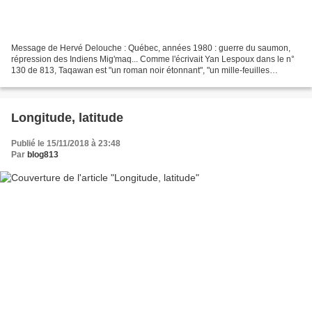
Message de Hervé Delouche : Québec, années 1980 : guerre du saumon,
répression des Indiens Mig'maq... Comme l'écrivait Yan Lespoux dans le n°
130 de 813, Taqawan est "un roman noir étonnant", "un mille-feuilles
littéraire que l'on prend un évident plaisir...
Longitude, latitude
Publié le 15/11/2018 à 23:48
Par
blog813