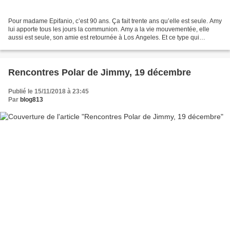
Pour madame Epifanio, c’est 90 ans. Ça fait trente ans qu’elle est seule. Amy
lui apporte tous les jours la communion. Amy a la vie mouvementée, elle
aussi est seule, son amie est retournée à Los Angeles. Et ce type qui
s’appelle Vincent, qui a les clefs,...
Rencontres Polar de Jimmy, 19 décembre
Publié le 15/11/2018 à 23:45
Par
blog813