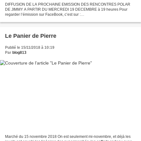
DIFFUSION DE LA PROCHAINE EMISSION DES RENCONTRES POLAR
DE JIMMY A PARTIR DU MERCREDI 19 DECEMBRE à 19 heures Pour
regarder l’émission sur FaceBook, c’est sur :
https://www.facebook.com/lesrencontrespolardejimmy AVEC FRANCK
THILLIEZ & MIG le dessinateur...
Le Panier de Pierre
Publié le 15/11/2018 à 10:19
Par
blog813
Marché du 15 novembre 2018 On est seulement mi-novembre, et déjà les