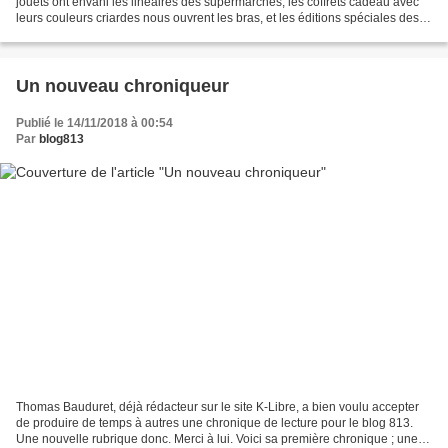
jouets ont envahi les linéaires des supermarchés, les coffrets cadeau avec
leurs couleurs criardes nous ouvrent les bras, et les éditions spéciales des
éditeurs s’annoncent à grands...
Un nouveau chroniqueur
Publié le 14/11/2018 à 00:54
Par
blog813
Thomas Bauduret, déjà rédacteur sur le site K-Libre, a bien voulu accepter
de produire de temps à autres une chronique de lecture pour le blog 813.
Une nouvelle rubrique donc. Merci à lui. Voici sa première chronique ; une