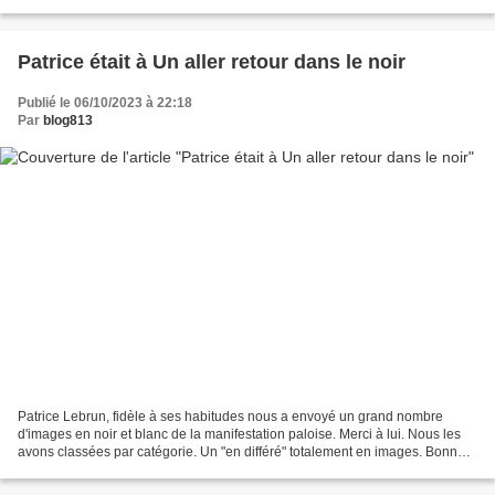
d'auteurs, jugez plutôt Le site...
Patrice était à Un aller retour dans le noir
Publié le 06/10/2023 à 22:18
Par
blog813
Patrice Lebrun, fidèle à ses habitudes nous a envoyé un grand nombre
d'images en noir et blanc de la manifestation paloise. Merci à lui. Nous les
avons classées par catégorie. Un "en différé" totalement en images. Bonne
visite. Pour agrandir : Cliquez...