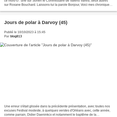
ce mois-ci : une sur Soneri le Commissaire de Valerio Varesi, deux autres
sur Roxane Bouchard. Laissons-lui la parole Bonjour, Voici mes chroniques
de septembre: - Dans Aqui,...
Jours de polar à Darvoy (45)
Publié le 10/10/2023 à 15:45
Par
blog813
Une erreur s'était glissée dans la précédente présentation, avec toutes nos
excuses Festival modeste, à quelques verstes d'Orléans avec, cette année,
comme parrain, Didier Daeninkcx et notamment le baptême de la