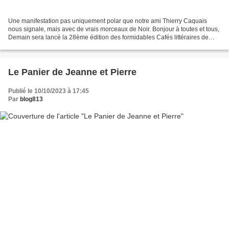
Une manifestation pas uniquement polar que notre ami Thierry Caquais
nous signale, mais avec de vrais morceaux de Noir. Bonjour à toutes et tous,
Demain sera lancé la 28ème édition des formidables Cafés littéraires de
Montélimar. Au menu : rencontres...
Le Panier de Jeanne et Pierre
Publié le 10/10/2023 à 17:45
Par
blog813