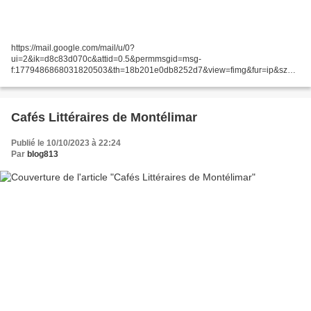
https://mail.google.com/mail/u/0?
ui=2&ik=d8c83d070c&attid=0.5&permmsgid=msg-
f:1779486868031820503&th=18b201e0db8252d7&view=fimg&fur=ip&sz=s
0-l75-ft&attbid=ANGjdJ9_VvAdTTKR8bFldbl6Jrb3ABRqNhZJMm2o-
PcvOAOVnwhMrNj_zfH-s4S-
5YYJdQ0jA1_42eX6zokCTYQsPyizCydptqhMTee9DE1Xmc7I7AHriM9Ud5V
P3Dc&disp=emb...
Cafés Littéraires de Montélimar
Publié le 10/10/2023 à 22:24
Par
blog813