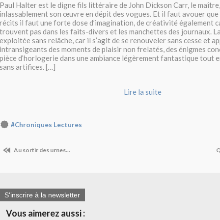
Paul Halter est le digne fils littéraire de John Dickson Carr, le maître
inlassablement son œuvre en dépit des vogues. Et il faut avouer que 
récits il faut une forte dose d’imagination, de créativité également ca
trouvent pas dans les faits-divers et les manchettes des journaux. La
exploitée sans relâche, car il s’agit de se renouveler sans cesse et a
intransigeants des moments de plaisir non frelatés, des énigmes c
pièce d’horlogerie dans une ambiance légèrement fantastique tout e
sans artifices. […]
Lire la suite
#Chroniques Lectures
Au sortir des urnes...
Q
S'inscrire à la newsletter
Vous aimerez aussi :