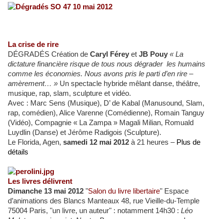
La crise de rire
DÉGRADÉS
Création de
Caryl Férey
et
JB Pouy
« La
dictature financière risque de tous nous dégrader les humains
comme les économies. Nous avons pris le parti d’en rire –
amèrement… »
Un spectacle hybride mêlant danse, théâtre,
musique, rap, slam, sculpture et vidéo.
Avec : Marc Sens (Musique), D’ de Kabal (Manusound, Slam,
rap, comédien), Alice Varenne (Comédienne), Romain Tanguy
(Vidéo), Compagnie « La Zampa » Magali Milian, Romuald
Luydlin (Danse) et Jérôme Radigois (Sculpture).
Le Florida, Agen,
samedi 12 mai 2012
à 21 heures –
Plus de
détails
Les livres délivrent
Dimanche 13 mai 2012
"
Salon du livre libertaire
" Espace
d’animations des Blancs Manteaux 48, rue Vieille-du-Temple
75004 Paris, "un livre, un auteur" : notamment 14h30 :
Léo