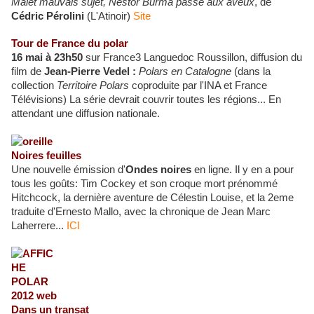
Malet mauvais sujet, Nestor Burma passe aux aveux
, de
Cédric Pérolini
(L'Atinoir)
Site
Tour de France du polar
16 mai à 23h50
sur France3 Languedoc Roussillon, diffusion du
film de
Jean-Pierre Vedel :
Polars en Catalogne
(dans la
collection
Territoire Polars
coproduite par l'INA et France
Télévisions) La série devrait couvrir toutes les régions... En
attendant une diffusion nationale.
Noires feuilles
Une nouvelle émission d'
Ondes noires
en ligne. Il y en a pour
tous les goûts: Tim Cockey et son croque mort prénommé
Hitchcock, la dernière aventure de Célestin Louise, et la 2eme
traduite d'Ernesto Mallo, avec la chronique de Jean Marc
Laherrere...
ICI
Dans un transat