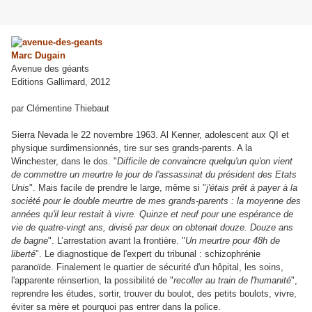
Marc Dugain
Avenue des géants
Editions Gallimard, 2012
par Clémentine Thiebaut
Sierra Nevada le 22 novembre 1963. Al Kenner, adolescent aux QI et
physique surdimensionnés, tire sur ses grands-parents. A la
Winchester, dans le dos. "
Difficile de convaincre quelqu'un qu'on vient
de commettre un meurtre le jour de l'assassinat du président des Etats
Unis
". Mais facile de prendre le large, même si "
j'étais prêt à payer à la
société pour le double meurtre de mes grands-parents : la moyenne des
années qu'il leur restait à vivre. Quinze et neuf pour une espérance de
vie de quatre-vingt ans, divisé par deux on obtenait douze. Douze ans
de bagne
". L’arrestation avant la frontière. "
Un meurtre pour 48h de
liberté
". Le diagnostique de l'expert du tribunal : schizophrénie
paranoïde. Finalement le quartier de sécurité d'un hôpital, les soins,
l'apparente réinsertion, la possibilité de "
recoller au train de l'humanité
",
reprendre les études, sortir, trouver du boulot, des petits boulots, vivre,
éviter sa mère et pourquoi pas entrer dans la police.