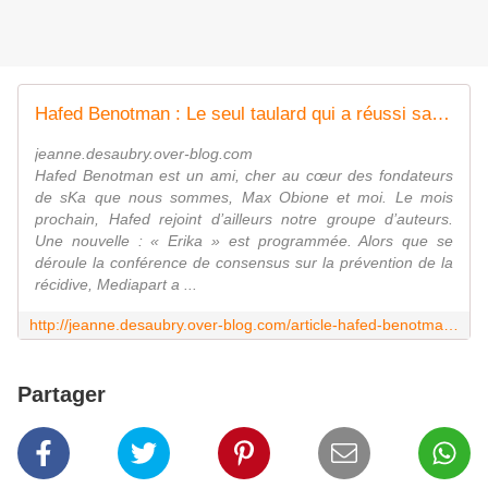
Hafed Benotman : Le seul taulard qui a réussi sa réinsertion, c’est Bernard Tapie. Lui, il l’a touch
jeanne.desaubry.over-blog.com
Hafed Benotman est un ami, cher au cœur des fondateurs
de sKa que nous sommes, Max Obione et moi. Le mois
prochain, Hafed rejoint d’ailleurs notre groupe d’auteurs.
Une nouvelle : « Erika » est programmée. Alors que se
déroule la conférence de consensus sur la prévention de la
récidive, Mediapart a ...
http://jeanne.desaubry.over-blog.com/article-hafed-benotman-le-seul-taulard-qui-a-reussi-sa-reinsertion-c-est-bernard-tapie-lui-il-l-a-touch-115367665.html
Partager