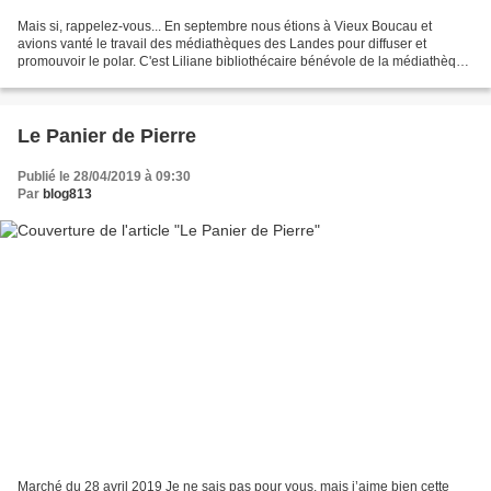
Mais si, rappelez-vous... En septembre nous étions à Vieux Boucau et
avions vanté le travail des médiathèques des Landes pour diffuser et
promouvoir le polar. C'est Liliane bibliothécaire bénévole de la médiathèque
de Belus (611 âmes) qui organise la...
Le Panier de Pierre
Publié le 28/04/2019 à 09:30
Par
blog813
Marché du 28 avril 2019 Je ne sais pas pour vous, mais j’aime bien cette