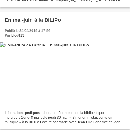
transmise par Hervé Delouche Critiques (30), citations (21), extraits de Le
vieux pays de Jean-Pierre Rumeau....
En mai-juin à la BiLiPo
Publié le 24/04/2019 à 17:56
Par
blog813
Informations pratiques et horaires Fermeture de la bibliothèque les
mercredis 1er et 8 mai et le jeudi 30 mai. « Simenon m’était conté en
musique » à la BiLiPo Lecture spectacle avec Jean-Luc Debattice et Jean-
Marc Bouchez La BiLiPo propose une lecture...