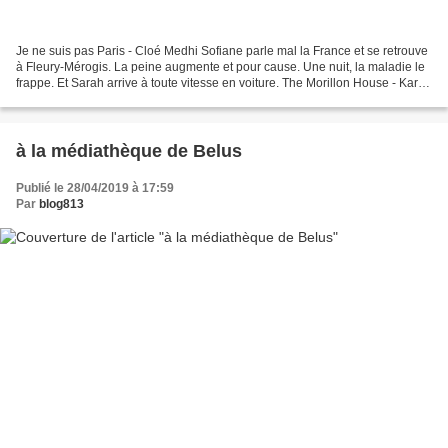
Je ne suis pas Paris - Cloé Medhi Sofiane parle mal la France et se retrouve
à Fleury-Mérogis. La peine augmente et pour cause. Une nuit, la maladie le
frappe. Et Sarah arrive à toute vitesse en voiture. The Morillon House - Karim
Madani Quartier populaire....
à la médiathèque de Belus
Publié le 28/04/2019 à 17:59
Par
blog813