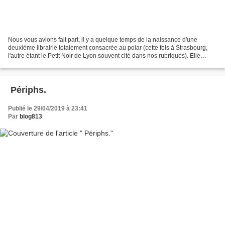
Nous vous avions fait part, il y a quelque temps de la naissance d'une
deuxième librairie totalement consacrée au polar (cette fois à Strasbourg,
l'autre étant le Petit Noir de Lyon souvent cité dans nos rubriques). Elle
s'appelle la Tache noire et son...
​ Périphs.
Publié le 29/04/2019 à 23:41
Par
blog813