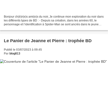
Bonjour ch(è)r(e)s ami(e)s du noir, Je continue mon exploration du noir dans
les différents types de BD : - Depuis sa création, dans les années 60, le
personnage et l’identification à Spider-Man se sont ancrés dans le jeune
électorat. Il est le super-héros...
Le Panier de Jeanne et Pierre : trophée BD
Publié le 03/07/2023 à 09:45
Par
blog813