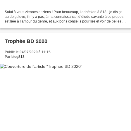
Salut à vous ziennes et ziens ! Pour beaucoup, l’adhésion à 813 - je dis ça
au doigt levé, il n’y a pas, à ma connaissance, d’étude savante à ce propos –
est liée à l’amour du genre, et aux bons conseils pour lire et voir de belles et
bonnes choses noires....
Trophée BD 2020
Publié le 04/07/2020 à 11:15
Par
blog813