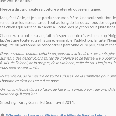
une voiture de luxe.
Fleece a disparu, seule sa voiture a été retrouvée en fumée.
Moi, c'est Cole, et je suis perdu sans mon frère. Une seule solution, l
rencontrer les mêmes tarés, tout au long de la route. Tous des dégé
ses chiens qui hurlent, la bande à Greuel des psychos tout juste bons
Chacun va raconter sa vie, faite d'espérance, de rêves bien trop éloig
là, c'est une toute autre histoire, le minable, l'addiction, la fuite, l'h
fragilité où personne ne rencontrera personne où si peu, c'est l'échec
Dans un roman comme celui là on pourrait s'attendre à des mots plus
autres, à des descriptions faites de violence et de bêtise, il y a pourt
fusils, de l'alcool, de la drogue, de la violence, celle de tous les jours, l
vous pourrissent la vie.
Ici rien de ça, de la mesure en toutes choses, de la simplicité pour dire
l'homme ce n'est pas ce qui manque.
Un roman décalé dans sa façon de faire, un roman à part qui prend de 
violence qu'il contient.
Ghosting ; Kirby Gann ; Ed. Seuil, avril 2014.
,
,
#Chroniques Lectures
#Brèves
#Le billet de Patrice Lebrun