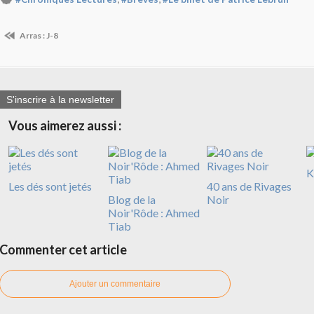
Arras : J-8
S'inscrire à la newsletter
Vous aimerez aussi :
K
Les dés sont jetés
40 ans de Rivages
Blog de la
Noir
Noir'Rôde : Ahmed
Tiab
Commenter cet article
Ajouter un commentaire