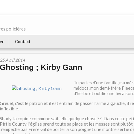
res policières
er
Contact
25 Avril 2014
Ghosting ; Kirby Gann
Tu parles d'une famille, ma mèr
médocs, mon demi-frère Fleec
d'herbe et oublie une livraison.
Greuel, c'est le patron et il est entrain de passer l'arme à gauche, il 
inflexible.
Shady, la copine commune sait-elle quelque chose ??. Dans cette peti
Pirtle County, l'église prend toute sa place et les messes sont plutôt
n'empêche pas Frère Gil de porter à son poignet une montre sertie de