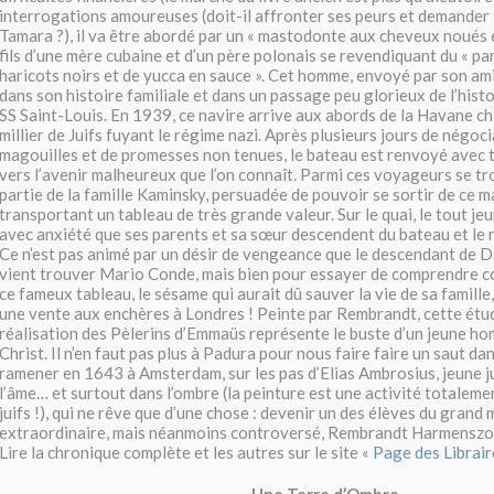
interrogations amoureuses (doit-il affronter ses peurs et demander l
Tamara ?), il va être abordé par un « mastodonte aux cheveux noués 
fils d’une mère cubaine et d’un père polonais se revendiquant du « p
haricots noirs et de yucca en sauce ». Cet homme, envoyé par son am
dans son histoire familiale et dans un passage peu glorieux de l’histo
SS Saint-Louis. En 1939, ce navire arrive aux abords de la Havane ch
millier de Juifs fuyant le régime nazi. Après plusieurs jours de négoci
magouilles et de promesses non tenues, le bateau est renvoyé avec 
vers l’avenir malheureux que l’on connaît. Parmi ces voyageurs se t
partie de la famille Kaminsky, persuadée de pouvoir se sortir de ce m
transportant un tableau de très grande valeur. Sur le quai, le tout je
avec anxiété que ses parents et sa sœur descendent du bateau et le 
Ce n’est pas animé par un désir de vengeance que le descendant de 
vient trouver Mario Conde, mais bien pour essayer de comprendre 
ce fameux tableau, le sésame qui aurait dû sauver la vie de sa famille
une vente aux enchères à Londres ! Peinte par Rembrandt, cette étud
réalisation des Pèlerins d’Emmaüs représente le buste d’un jeune h
Christ. Il n’en faut pas plus à Padura pour nous faire faire un saut da
ramener en 1643 à Amsterdam, sur les pas d’Elias Ambrosius, jeune ju
l’âme… et surtout dans l’ombre (la peinture est une activité totalemen
juifs !), qui ne rêve que d’une chose : devenir un des élèves du grand m
extraordinaire, mais néanmoins controversé, Rembrandt Harmenszoo
Lire la chronique complète et les autres sur le site «
Page des Librai