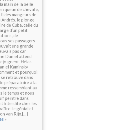
a main de la belle
en queue de cheval »,
arti des mangeurs de
i Andrés, le plonge
ire de Cuba, celle du
argé d’un petit
ations, de
tous ses passagers
rouvait une grande
auvais pas car
une Daniel attend
rejoignent. Hélas…
Daniel Kaminsky
comment et pourquoi
, se retrouve dans
e préparatoire à la
omme ressemblant au
ns le temps et nous
if peintre dans
t interdite chez les
aître, le génial et
n van Rijn.[…]
res
»