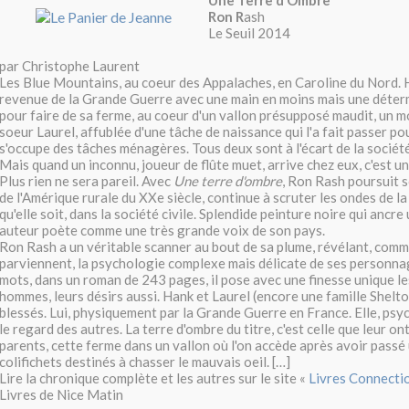
Une Terre d’Ombre
Ron R
ash
Le Seuil 2014
par Christophe Laurent
Les Blue Mountains, au coeur des Appalaches, en Caroline du Nord. 
revenue de la Grande Guerre avec une main en moins mais une déterm
pour faire de sa ferme, au coeur d'un vallon présupposé maudit, un m
soeur Laurel, affublée d'une tâche de naissance qui l'a fait passer po
s'occupe des tâches ménagères. Tous deux sont à l'écart de la société
Mais quand un inconnu, joueur de flûte muet, arrive chez eux, c'est 
Plus rien ne sera pareil. Avec
Une terre d'ombre
, Ron Rash poursuit 
de l'Amérique rurale du XXe siècle, continue à scruter les ondes de la
qu'elle soit, dans la société civile. Splendide peinture noire qui ancre
auteur poète comme une très grande voix de son pays.
Ron Rash a un véritable scanner au bout de sa plume, révélant, comm
parviennent, la psychologie complexe mais délicate de ses personna
mots, dans un roman de 243 pages, il pose avec une finesse unique les
hommes, leurs désirs aussi. Hank et Laurel (encore une famille Shelto
blessés. Lui, physiquement par la Grande Guerre en France. Elle, ps
le regard des autres. La terre d'ombre du titre, c'est celle que leur on
parents, cette ferme dans un vallon où l'on accède après avoir passé
colifichets destinés à chasser le mauvais oeil. […]
Lire la chronique complète et les autres sur le site «
Livres Connecti
Livres de Nice Matin