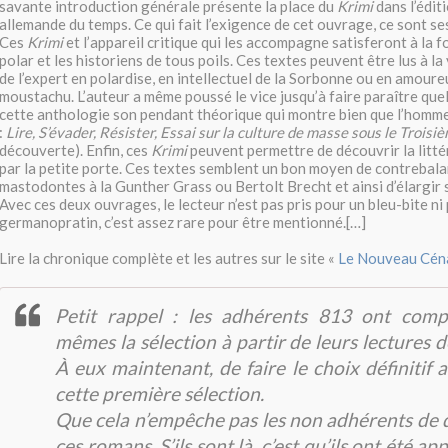
savante introduction générale présente la place du
Krimi
dans l’éditi
allemande du temps. Ce qui fait l’exigence de cet ouvrage, ce sont ses
Ces
Krimi
et l’appareil critique qui les accompagne satisferont à la f
polar et les historiens de tous poils. Ces textes peuvent être lus à la 
de l’expert en polardise, en intellectuel de la Sorbonne ou en amour
moustachu. L’auteur a même poussé le vice jusqu’à faire paraître que
cette anthologie son pendant théorique qui montre bien que l’homme
:
Lire, S’évader, Résister, Essai sur la culture de masse sous le Trois
découverte). Enfin, ces
Krimi
peuvent permettre de découvrir la litt
par la petite porte. Ces textes semblent un bon moyen de contrebala
mastodontes à la Gunther Grass ou Bertolt Brecht et ainsi d’élargir
Avec ces deux ouvrages, le lecteur n’est pas pris pour un bleu-bite ni 
germanopratin, c’est assez rare pour être mentionné.[…]
Lire la chronique complète et les autres sur le site «
Le Nouveau Cén
Petit rappel : les adhérents 813 ont com
mêmes la sélection à partir de leurs lectures d
À eux maintenant, de faire le choix définitif 
cette première sélection.
Que cela n’empêche pas les non adhérents de 
ces romans. S’ils sont là, c’est qu’ils ont été app