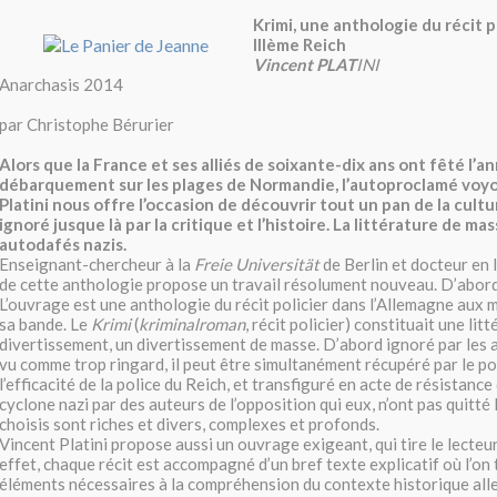
Krimi, une anthologie du récit p
IIIème Reich
Vincent PLAT
INI
Anarchasis 2014
par Christophe Bérurier
Alors que la France et ses alliés de soixante-dix ans ont fêté l’a
débarquement sur les plages de Normandie, l’autoproclamé voy
Platini nous offre l’occasion de découvrir tout un pan de la cult
ignoré jusque là par la critique et l’histoire. La littérature de m
autodafés nazis.
Enseignant-chercheur à la
Freie Universität
de Berlin et docteur en l
de cette anthologie propose un travail résolument nouveau. D’abord 
L’ouvrage est une anthologie du récit policier dans l’Allemagne aux m
sa bande. Le
Krimi
(
kriminalroman
, récit policier) constituait une lit
divertissement, un divertissement de masse. D’abord ignoré par les a
vu comme trop ringard, il peut être simultanément récupéré par le p
l’efficacité de la police du Reich, et transfiguré en acte de résistance 
cyclone nazi par des auteurs de l’opposition qui eux, n’ont pas quitté 
choisis sont riches et divers, complexes et profonds.
Vincent Platini propose aussi un ouvrage exigeant, qui tire le lecteur
effet, chaque récit est accompagné d’un bref texte explicatif où l’on
éléments nécessaires à la compréhension du contexte historique all