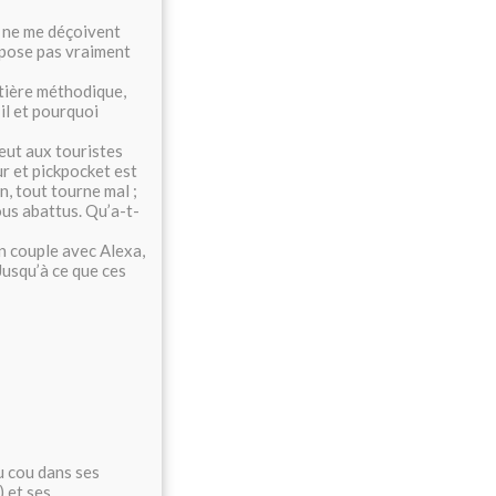
i ne me déçoivent
 pose pas vraiment
tière méthodique,
il et pourquoi
eut aux touristes
ur et pickpocket est
in, tout tourne mal ;
ous abattus. Qu’a-t-
n couple avec Alexa,
Jusqu’à ce que ces
u cou dans ses
) et ses