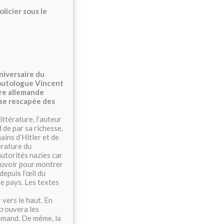
olicier sous le
nniversaire du
outologue Vincent
ure allemande
asse rescapée des
ittérature, l’auteur
de par sa richesse.
ains d’Hitler et de
térature du
utorités nazies car
ouvoir pour montrer
depuis l’œil du
le pays. Les textes
 vers le haut. En
 trouvera les
emand. De même, la