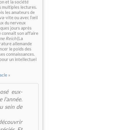
on et la société
 multiples lectures.
ois les amateurs de
va-vite ou avec l’œil
eux du nerveux
lques jours après
 connaît son affaire
ième Reich
(La
érature allemande
ncer le poids des
 ses connaissances.
pour un intellectuel
acle
»
posé eux-
e l’année.
au sein de
découvrir
réciés. Et