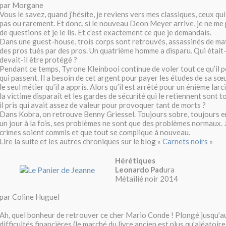
par Morgane
Vous le savez, quand j’hésite, je reviens vers mes classiques, ceux qu
pas ou rarement. Et donc, si le nouveau Deon Meyer arrive, je ne me
de questions et je le lis. Et c’est exactement ce que je demandais.
Dans une guest-house, trois corps sont retrouvés, assassinés de ma
des pros tués par des pros. Un quatrième homme a disparu. Qui était-
devait-il être protégé ?
Pendant ce temps, Tyrone Kleinbooi continue de voler tout ce qu’il p
qui passent. Il a besoin de cet argent pour payer les études de sa sœ
le seul métier qu’il a appris. Alors qu’il est arrêté pour un énième larc
la victime disparaît et les gardes de sécurité qui le retiennent sont t
il pris qui avait assez de valeur pour provoquer tant de morts ?
Dans Kobra, on retrouve Benny Griessel. Toujours sobre, toujours e
un jour à la fois, ses problèmes ne sont que des problèmes normaux. 
crimes soient commis et que tout se complique à nouveau.
Lire la suite et les autres chroniques sur le blog «
Carnets noirs
»
Hérétiques
Leonardo Pad
ura
Métailié noir 2014
par Coline Huguel
Ah, quel bonheur de retrouver ce cher Mario Conde ! Plongé jusqu’a
difficultés financières (le marché du livre ancien est plus qu’aléatoire