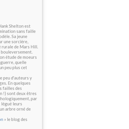
Hank Shelton est
ination sans faille
odèle. Sa jeune
ur une sorcière,
 rurale de Mars Hill.
un bouleversement.
son étude de moeurs
 guerre, quelle
 un peu plus cet
e peu d'auteurs y
ges. En quelques
 failles des
n !) sont deux êtres
ychologiquement, par
t légué leurs
 un arbre orné de
on
» le blog des