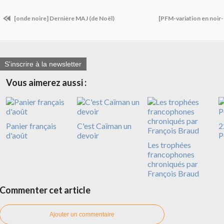
[onde noire] Dernière MAJ (de Noël)
[PFM-variation en noir
S'inscrire à la newsletter
Vous aimerez aussi :
Panier français
C'est Caïman un
2
d'août
devoir
P
Les trophées
francophones
chroniqués par
François Braud
Commenter cet article
Ajouter un commentaire