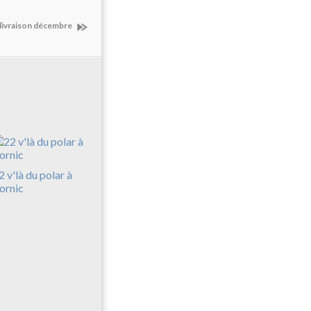
-livraison décembre
2 v'là du polar à
ornic