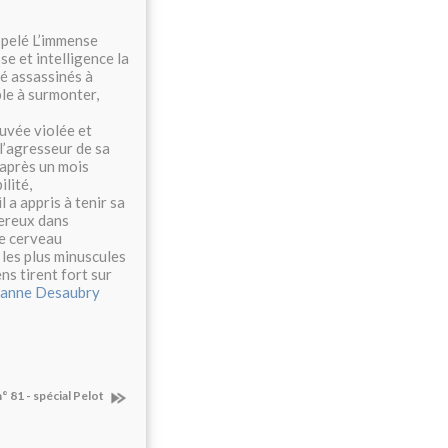
ppelé L’immense
e et intelligence la
té assassinés à
ble à surmonter,
ouvée violée et
l’agresseur de sa
, après un mois
ilité,
l a appris à tenir sa
ereux dans
de cerveau
les plus minuscules
ns tirent fort sur
eanne Desaubry
n° 81 - spécial Pelot