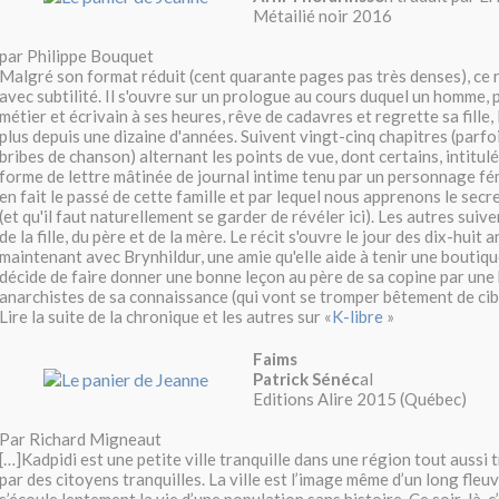
Métailié noir 2016
par Philippe Bouquet
Malgré son format réduit (cent quarante pages pas très denses), ce 
avec subtilité. Il s'ouvre sur un prologue au cours duquel un homme,
métier et écrivain à ses heures, rêve de cadavres et regrette sa fille, F
plus depuis une dizaine d'années. Suivent vingt-cinq chapitres (parf
bribes de chanson) alternant les points de vue, dont certains, intitul
forme de lettre mâtinée de journal intime tenu par un personnage fé
en fait le passé de cette famille et par lequel nous apprenons le secre
(et qu'il faut naturellement se garder de révéler ici). Les autres suive
de la fille, du père et de la mère. Le récit s'ouvre le jour des dix-huit a
maintenant avec Brynhildur, une amie qu'elle aide à tenir une boutiq
décide de faire donner une bonne leçon au père de sa copine par une
anarchistes de sa connaissance (qui vont se tromper bêtement de cibl
Lire la suite de la chronique et les autres sur «
K-libre
»
Faims
Patrick Sénéc
al
Editions Alire 2015 (Québec)
Par Richard Migneaut
[…]Kadpidi est une petite ville tranquille dans une région tout aussi t
par des citoyens tranquilles. La ville est l’image même d’un long fleu