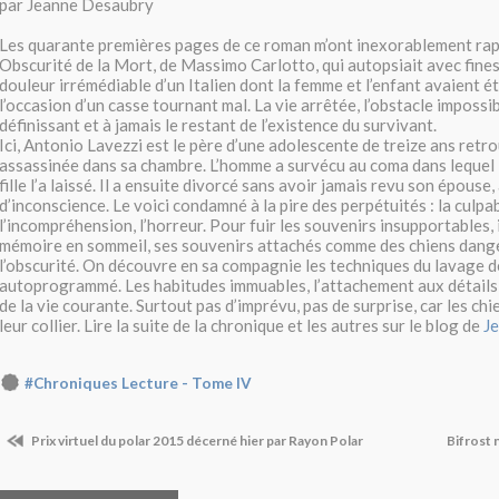
par Jeanne Desaubry
Les quarante premières pages de ce roman m’ont inexorablement ra
Obscurité de la Mort, de Massimo Carlotto, qui autopsiait avec finess
douleur irrémédiable d’un Italien dont la femme et l’enfant avaient é
l’occasion d’un casse tournant mal. La vie arrêtée, l’obstacle impossi
définissant et à jamais le restant de l’existence du survivant.
Ici, Antonio Lavezzi est le père d’une adolescente de treize ans retr
assassinée dans sa chambre. L’homme a survécu au coma dans lequel 
fille l’a laissé. Il a ensuite divorcé sans avoir jamais revu son épouse
d’inconscience. Le voici condamné à la pire des perpétuités : la culpab
l’incompréhension, l’horreur. Pour fuir les souvenirs insupportables, i
mémoire en sommeil, ses souvenirs attachés comme des chiens dang
l’obscurité. On découvre en sa compagnie les techniques du lavage 
autoprogrammé. Les habitudes immuables, l’attachement aux détails 
de la vie courante. Surtout pas d’imprévu, pas de surprise, car les chie
leur collier. Lire la suite de la chronique et les autres sur le blog de
J
#Chroniques Lecture - Tome IV
Prix virtuel du polar 2015 décerné hier par Rayon Polar
Bifrost 