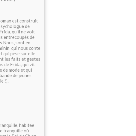
roman est construit
 psychologue de
rida, qu'il ne voit
ois entrecoupés de
és Nous, sont en
minin, qui nous conte
t qui pèse sur elle
nt les faits et gestes
ns de Frida, qui vit
ue de mode et qui
 bande de jeunes
e !).
ranquille, habitée
ve tranquille où