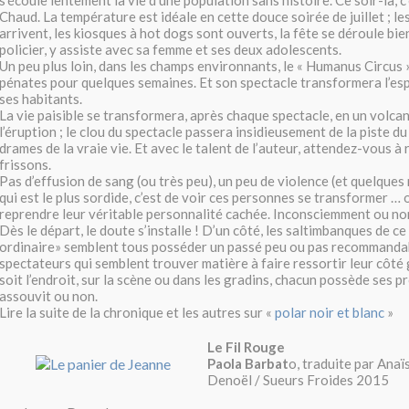
s’écoule lentement la vie d’une population sans histoire. Ce soir-là, c
Chaud. La température est idéale en cette douce soirée de juillet ; les
arrivent, les kiosques à hot dogs sont ouverts, la fête se déroule bien
policier, y assiste avec sa femme et ses deux adolescents.
Un peu plus loin, dans les champs environnants, le « Humanus Circus »
pénates pour quelques semaines. Et son spectacle transformera l’espri
ses habitants.
La vie paisible se transformera, après chaque spectacle, en un volca
l’éruption ; le clou du spectacle passera insidieusement de la piste du
drames de la vraie vie. Et avec le talent de l’auteur, attendez-vous à
frissons.
Pas d’effusion de sang (ou très peu), un peu de violence (et quelques
qui est le plus sordide, c’est de voir ces personnes se transformer … o
reprendre leur véritable personnalité cachée. Inconsciemment ou no
Dès le départ, le doute s’installe ! D’un côté, les saltimbanques de ce 
ordinaire» semblent tous posséder un passé peu ou pas recommandabl
spectateurs qui semblent trouver matière à faire ressortir leur côté
soit l’endroit, sur la scène ou dans les gradins, chacun possède ses pr
assouvit ou non.
Lire la suite de la chronique et les autres sur «
polar noir et blanc
»
Le Fil Rouge
Paola Barbat
o, traduite par Ana
Denoël / Sueurs Froides 2015