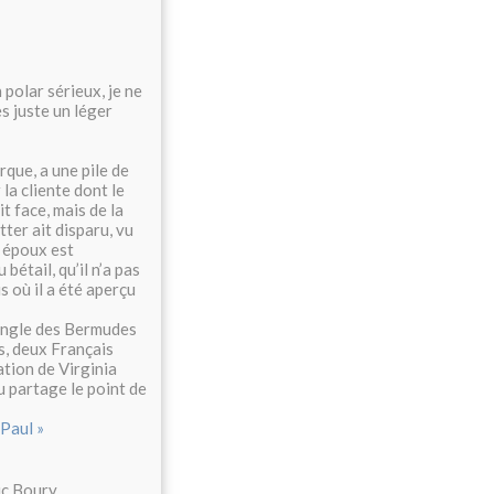
polar sérieux, je ne
es juste un léger
que, a une pile de
 la cliente dont le
t face, mais de la
ter ait disparu, vu
t époux est
bétail, qu’il n’a pas
s où il a été aperçu
riangle des Bermudes
s, deux Français
ation de Virginia
u partage le point de
 Paul »
ric Boury