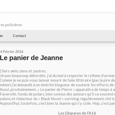
res policières
er
Contact
4 Février 2016
Le panier de Jeanne
Chers amis ziens et zautres,
Un peu beaucoup débordée, j’ai du mal à respecter le rythme d’un m
Comme je ne puis vous laisser mourir de faim littéraire (pas la pire d
même) j’ai demandé à un émérite blogueur de soutenir les efforts de 
Aussi, prochainement, « Le panier de Pierre » apparaitra de temps à au
Faverolle, fondu de polars, bien connus des auteurs qu’il va souvent 
salons et rédacteur de « Black Novel » son blog régulièrement cité ici
Aujourd’hui, toutefois, c’est bien la Jeanne qui s’y colle. Hop, c’est par
Les Disparus de l’A16