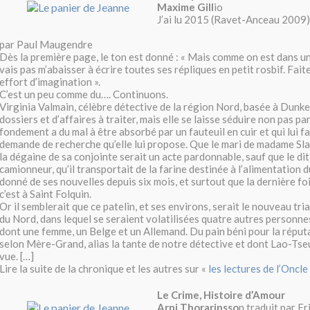
Maxime Gill
io
J’ai lu 2015 (Ravet-Anceau 2009)
par Paul Maugendre
Dès la première page, le ton est donné : « Mais comme on est dans un 
vais pas m’abaisser à écrire toutes ses répliques en petit rosbif. Fait
effort d’imagination ».
C’est un peu comme du…. Continuons.
Virginia Valmain, célèbre détective de la région Nord, basée à Dunker
dossiers et d’affaires à traiter, mais elle se laisse séduire non pas par
fondement a du mal à être absorbé par un fauteuil en cuir et qui lui fai
demande de recherche qu’elle lui propose. Que le mari de madame Slat
la dégaine de sa conjointe serait un acte pardonnable, sauf que le di
camionneur, qu’il transportait de la farine destinée à l’alimentation du 
donné de ses nouvelles depuis six mois, et surtout que la dernière foi
c’est à Saint Folquin.
Or il semblerait que ce patelin, et ses environs, serait le nouveau t
du Nord, dans lequel se seraient volatilisées quatre autres personne
dont une femme, un Belge et un Allemand. Du pain béni pour la réput
selon Mère-Grand, alias la tante de notre détective et dont Lao-Tse
vue. […]
Lire la suite de la chronique et les autres sur «
les lectures de l’Oncle
Le Crime, Histoire d’Amour
Arni Thorarinsso
n traduit par E