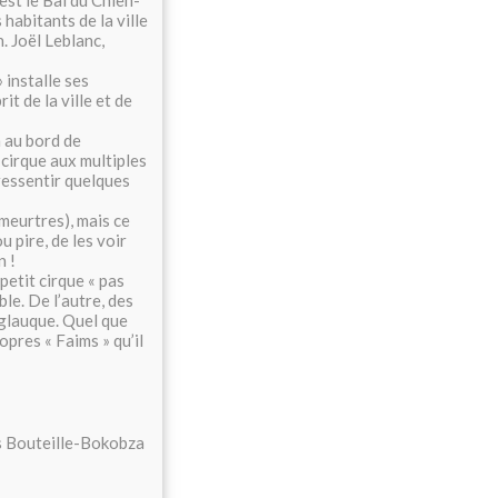
’est le Bal du Chien-
 habitants de la ville
. Joël Leblanc,
 installe ses
t de la ville et de
n au bord de
 cirque aux multiples
 ressentir quelques
 meurtres), mais ce
u pire, de les voir
n !
petit cirque « pas
e. De l’autre, des
 glauque. Quel que
opres « Faims » qu’il
ïs Bouteille-Bokobza