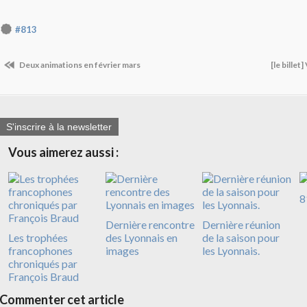
#813
Deux animations en février mars
[le billet
S'inscrire à la newsletter
Vous aimerez aussi :
8
Dernière rencontre
Dernière réunion
Les trophées
des Lyonnais en
de la saison pour
francophones
images
les Lyonnais.
chroniqués par
François Braud
Commenter cet article