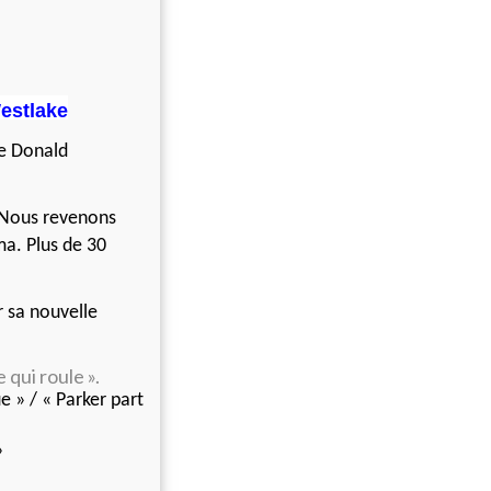
estlake
de Donald
. Nous revenons
ma. Plus de 30
 sa nouvelle
 qui roule ».
e » / « Parker part
»