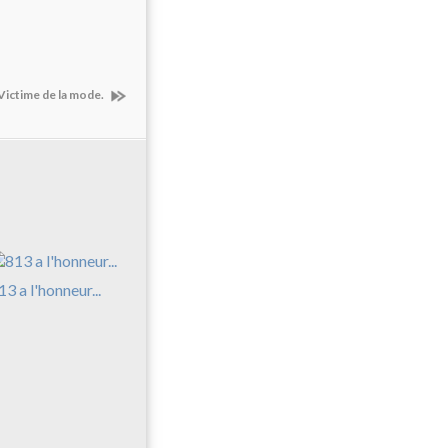
] Victime de la mode.
13 a l'honneur...