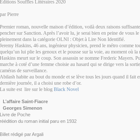
Editions Souffles Littéraires 2020
par Pierre
Premier roman, nouvelle maison d’édition, voilà deux raisons suffisant
pencher sur Sanction. Après l’avoir lu, je serai bien en peine de vous le d
pleinement dans la catégorie OLNI : Objet à Lire Non Identifié.
Jeremy Haskins, 46 ans, ingénieur physicien, prend le métro comme tou
quelqu’un lui plie les genoux et le pousse sur la voie, au moment où la
Haskins meurt sur le coup. Son assassin se nomme Frederic Mayers. P
marche à coté d’une femme choisie au hasard qui se dirige vers la sortie
caméras de surveillance.
Abilash habite au bout du monde et se lève tous les jours quand il fait e
dernière journée, il a choisi une robe d’or.
La suite est lire sur le blog
Black Novel
L’affaire Saint-Fiacre
Georges Simenon
Livre de Poche
réédition du roman initial paru en 1932
Billet rédigé par Argali