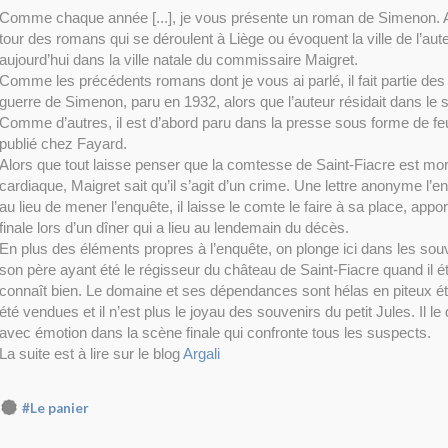
Comme chaque année [...], je vous présente un roman de Simenon. Ap
tour
des romans qui se déroulent à Liège ou évoquent la ville de l’au
aujourd’hui dans la ville natale du commissaire Maigret.
Comme les précédents romans dont je vous ai parlé, il fait partie des 
guerre de Simenon, paru en 1932, alors que l’auteur résidait dans le 
Comme d’autres, il est d’abord paru dans la presse sous forme de feui
publié chez Fayard.
Alors que tout laisse penser que la comtesse de Saint-Fiacre est mor
cardiaque, Maigret sait qu’il s’agit d’un crime. Une lettre anonyme l’en 
au lieu de mener l’enquête, il laisse le comte le faire à sa place, appo
finale lors d’un dîner qui a lieu au lendemain du décès.
En plus des éléments propres à l’enquête, on plonge ici dans les souv
son père ayant été le régisseur du château de Saint-Fiacre quand il étai
connaît bien. Le domaine et ses dépendances sont hélas en piteux éta
été vendues et il n’est plus le joyau des souvenirs du petit Jules. Il le 
avec émotion dans la scène finale qui confronte tous les suspects.
La suite est à lire sur le blog
Argali
#Le panier