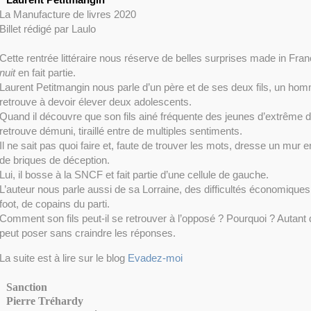
Laurent Petitmangin
La Manufacture de livres 2020
Billet rédigé par Laulo
Cette rentrée littéraire nous réserve de belles surprises made in Fra
nuit
en fait partie.
Laurent Petitmangin nous parle d’un père et de ses deux fils, un hom
retrouve à devoir élever deux adolescents.
Quand il découvre que son fils ainé fréquente des jeunes d’extrême d
retrouve démuni, tiraillé entre de multiples sentiments.
Il ne sait pas quoi faire et, faute de trouver les mots, dresse un mur entr
de briques de déception.
Lui, il bosse à la SNCF et fait partie d’une cellule de gauche.
L’auteur nous parle aussi de sa Lorraine, des difficultés économiques
foot, de copains du parti.
Comment son fils peut-il se retrouver à l’opposé ? Pourquoi ? Autant 
peut poser sans craindre les réponses.
La suite est à lire sur le blog
Evadez-moi
Sanction
Pierre Tréhardy