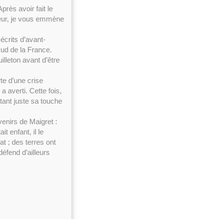
rès avoir fait le
teur, je vous emmène
écrits d’avant-
sud de la France.
lleton avant d’être
te d’une crise
a averti. Cette fois,
rtant juste sa touche
enirs de Maigret :
t enfant, il le
t ; des terres ont
défend d’ailleurs