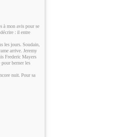
es à mon avis pour se
écrire : il entre
s les jours. Soudain,
 rame arrive. Jeremy
uis Frederic Mayers
 pour berner les
ncore nuit. Pour sa