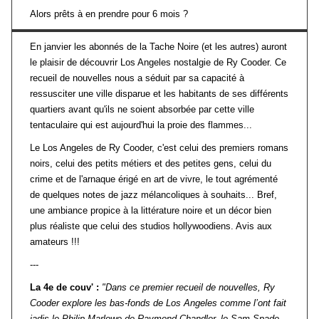
Alors prêts à en prendre pour 6 mois ?
En janvier les abonnés de la Tache Noire (et les autres) auront
le plaisir de découvrir Los Angeles nostalgie de Ry Cooder. Ce
recueil de nouvelles nous a séduit par sa capacité à
ressusciter une ville disparue et les habitants de ses différents
quartiers avant qu'ils ne soient absorbée par cette ville
tentaculaire qui est aujourd'hui la proie des flammes...
Le Los Angeles de Ry Cooder, c'est celui des premiers romans
noirs, celui des petits métiers et des petites gens, celui du
crime et de l'arnaque érigé en art de vivre, le tout agrémenté
de quelques notes de jazz mélancoliques à souhaits... Bref,
une ambiance propice à la littérature noire et un décor bien
plus réaliste que celui des studios hollywoodiens. Avis aux
amateurs !!!
---
La 4e de couv' :
"Dans ce premier recueil de nouvelles, Ry
Cooder explore les bas-fonds de Los Angeles comme l’ont fait
jadis le Philip Marlowe de Raymond Chandler, le Sam Spade