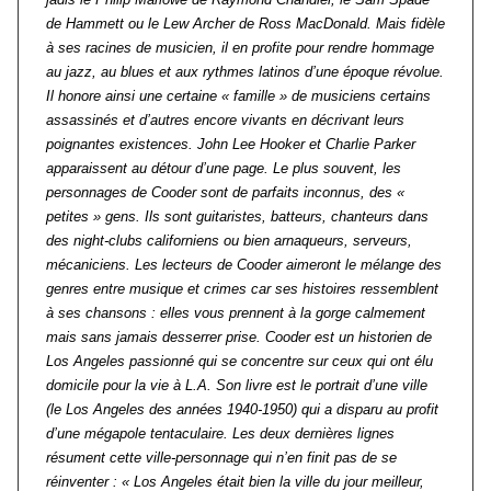
de Hammett ou le Lew Archer de Ross MacDonald. Mais fidèle
à ses racines de musicien, il en profite pour rendre hommage
au jazz, au blues et aux rythmes latinos d’une époque révolue.
Il honore ainsi une certaine « famille » de musiciens certains
assassinés et d’autres encore vivants en décrivant leurs
poignantes existences. John Lee Hooker et Charlie Parker
apparaissent au détour d’une page. Le plus souvent, les
personnages de Cooder sont de parfaits inconnus, des «
petites » gens. Ils sont guitaristes, batteurs, chanteurs dans
des night-clubs californiens ou bien arnaqueurs, serveurs,
mécaniciens. Les lecteurs de Cooder aimeront le mélange des
genres entre musique et crimes car ses histoires ressemblent
à ses chansons : elles vous prennent à la gorge calmement
mais sans jamais desserrer prise. Cooder est un historien de
Los Angeles passionné qui se concentre sur ceux qui ont élu
domicile pour la vie à L.A. Son livre est le portrait d’une ville
(le Los Angeles des années 1940-1950) qui a disparu au profit
d’une mégapole tentaculaire. Les deux dernières lignes
résument cette ville-personnage qui n’en finit pas de se
réinventer : « Los Angeles était bien la ville du jour meilleur,