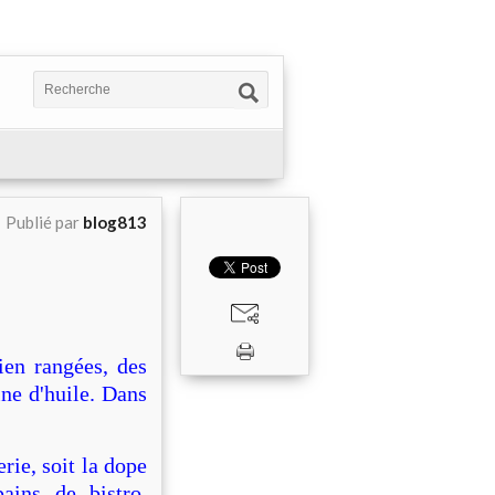
Publié par
blog813
ien rangées, des
ine d'huile. Dans
rie, soit la dope
ins de bistro.