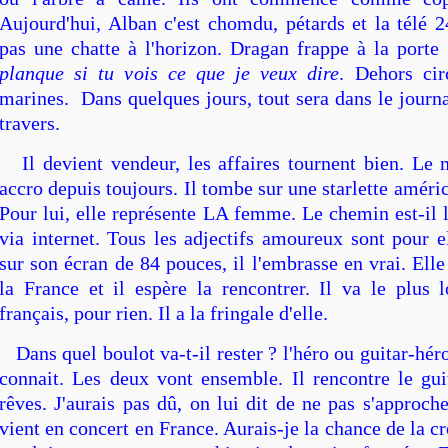
Aujourd'hui, Alban c'est chomdu, pétards et la télé 2
pas une chatte à l'horizon. Dragan frappe à la porte
planque si tu vois ce que je veux dire
. Dehors cir
marines. Dans quelques jours, tout sera dans le journa
travers.
Il devient vendeur, les affaires tournent bien. Le 
accro depuis toujours. Il tombe sur une starlette améri
Pour lui, elle représente LA femme. Le chemin est-il lo
via internet. Tous les adjectifs amoureux sont pour el
sur son écran de 84 pouces, il l'embrasse en vrai. Ell
la France et il espère la rencontrer. Il va le plus l
français, pour rien. Il a la fringale d'elle.
Dans quel boulot va-t-il rester ? l'héro ou guitar-héro
connait. Les deux vont ensemble. Il rencontre le gui
rêves. J'aurais pas dû, on lui dit de ne pas s'approch
vient en concert en France. Aurais-je la chance de la cro