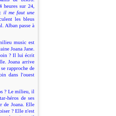
4 heures sur 24,
 :
il me faut une
culent les bleus
l. Alban passe à
milieu music est
caine Joana Jane.
in ? Il lui écrit
le. Joana arrive
e se rapproche de
oin dans l'ouest
s ? Le milieu, il
tar-héros de ses
er de Joana. Elle
iser ? Elle n'est