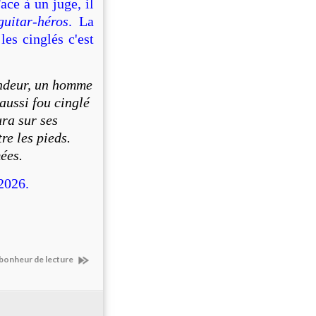
ace à un juge, il
uitar-héros
. La
es cinglés c'est
endeur, un homme
 aussi fou cinglé
ura sur ses
re les pieds.
mées.
2026.
 bonheur de lecture