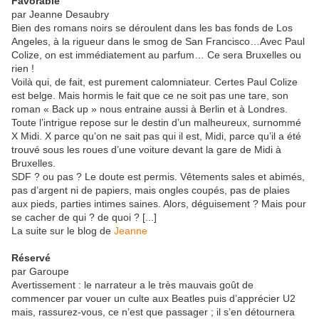
Favorable
par Jeanne Desaubry
Bien des romans noirs se déroulent dans les bas fonds de Los
Angeles, à la rigueur dans le smog de San Francisco…Avec Paul
Colize, on est immédiatement au parfum… Ce sera Bruxelles ou
rien !
Voilà qui, de fait, est purement calomniateur. Certes Paul Colize
est belge. Mais hormis le fait que ce ne soit pas une tare, son
roman « Back up » nous entraine aussi à Berlin et à Londres.
Toute l’intrigue repose sur le destin d’un malheureux, surnommé
X Midi. X parce qu’on ne sait pas qui il est, Midi, parce qu’il a été
trouvé sous les roues d’une voiture devant la gare de Midi à
Bruxelles.
SDF ? ou pas ? Le doute est permis. Vêtements sales et abimés,
pas d’argent ni de papiers, mais ongles coupés, pas de plaies
aux pieds, parties intimes saines. Alors, déguisement ? Mais pour
se cacher de qui ? de quoi ? [...]
La suite sur le blog de
Jeanne
Réservé
par Garoupe
Avertissement : le narrateur a le très mauvais goût de
commencer par vouer un culte aux Beatles puis d’apprécier U2
mais, rassurez-vous, ce n’est que passager ; il s’en détournera