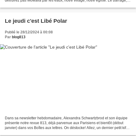
détruirez pas Mowalla par les eaux, notre village, notre église. Le barrage,
c'est notre mort. Les hommes du Dam m'abandonnent...
Le jeudi c'est Libé Polar
Publié le 28/12/2024 à 00:08
Par
blog813
Dans sa newsletter hebdomadaire, Alexandra Schwartzbrod et son équipe
présente notre revue 813, déjà parvenue aux Parisiens et bientôt (début
janvier) dans vos Boîtes aux lettres. On déstocke! Allez, un dernier petit kif
pour la route qui mène à 2025!...