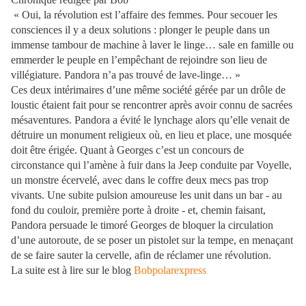
« Oui, la révolution est l’affaire des femmes. Pour secouer les
consciences il y a deux solutions : plonger le peuple dans un
immense tambour de machine à laver le linge… sale en famille ou
emmerder le peuple en l’empêchant de rejoindre son lieu de
villégiature. Pandora n’a pas trouvé de lave-linge… »
Ces deux intérimaires d’une même société gérée par un drôle de
loustic étaient fait pour se rencontrer après avoir connu de sacrées
mésaventures. Pandora a évité le lynchage alors qu’elle venait de
détruire un monument religieux où, en lieu et place, une mosquée
doit être érigée. Quant à Georges c’est un concours de
circonstance qui l’amène à fuir dans la Jeep conduite par Voyelle,
un monstre écervelé, avec dans le coffre deux mecs pas trop
vivants. Une subite pulsion amoureuse les unit dans un bar - au
fond du couloir, première porte à droite - et, chemin faisant,
Pandora persuade le timoré Georges de bloquer la circulation
d’une autoroute, de se poser un pistolet sur la tempe, en menaçant
de se faire sauter la cervelle, afin de réclamer une révolution.
La suite est à lire sur le blog
Bobpolarexpress