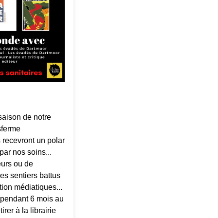
 saison de notre
sferme
s recevront un polar
ar nos soins...
eurs ou de
s sentiers battus
ion médiatiques...
 pendant 6 mois au
irer à la librairie