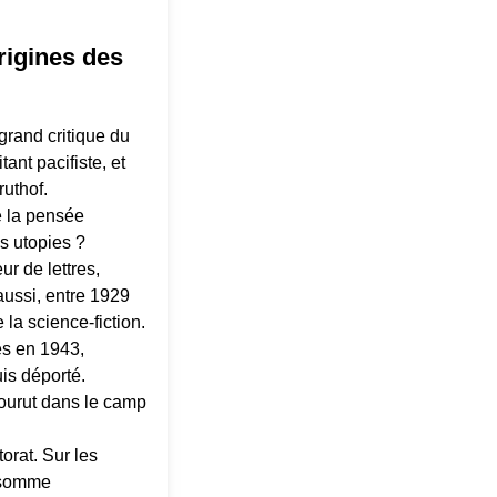
rigines des
grand critique du
tant pacifiste, et
ruthof.
e la pensée
s utopies ?
r de lettres,
t aussi, entre 1929
e la science-fiction.
es en 1943,
uis déporté.
mourut dans le camp
orat. Sur les
e somme