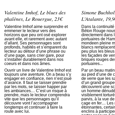
Valentine Imhof, Le blues des
Simone Buchholz
phalènes, Le Rouergue, 23€
L'Atalante, 19,
Valentine Imhof aime surprendre et
Dans la continuité
emmener le lecteur vers des
Béton Rouge nous
horizons que peu ont osé explorer
directement dans 
avant elle, et rarement avec autant
portuaires de Hamb
d’allant. Ses personnages sont
mondeen pleine mu
profonds, habités et s’emparent du
blancs remplacent
lecteur au détour d’une phrase ou
peu plus les bleus
d’une page, sans crier gare, pour
les façades de ver
s’installer durablement dans nos
briques rouges de
coeurs et dans nos âmes.
portuaires...
Ouvrir un livre de Valentine Imhof est
Par un beau matin
toujours une aventure. On a beau s’y
au pied d’une de c
engager en confiance, rien n’est joué
de verre que les sa
d’avance. Il faut se laisser prendre
d’un grand groupe
par les mots, se laisser happer par
découvrent une scè
les ambiances… C’est un risque à
un homme dénudé,
prendre, mais le lecteur comprendra
visiblement torturé
vite que les personnages qu’il
parvis, à la vue d
découvre vont l’accompagner
cage en fer… Les 
longtemps et continuer à faire la
étonnantes, certai
route avec lui.
enclins à participe