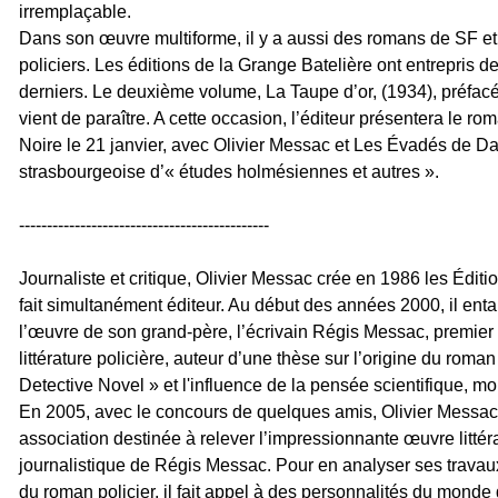
irremplaçable.
Dans son œuvre multiforme, il y a aussi des romans de SF et 
policiers. Les éditions de la Grange Batelière ont entrepris de
derniers. Le deuxième volume, La Taupe d’or, (1934), préfacé
vient de paraître. A cette occasion, l’éditeur présentera le ro
Noire le 21 janvier, avec Olivier Messac et Les Évadés de Da
strasbourgeoise d’« études holmésiennes et autres ».
------------------------------
---------------
Journaliste et critique, Olivier Messac crée en 1986 les Éditio
fait simultanément éditeur. Au début des années 2000, il enta
l’œuvre de son grand-père, l’écrivain Régis Messac, premier
littérature policière, auteur d’une thèse sur l’origine du roman 
Detective Novel » et l'influence de la pensée scientifique, mo
En 2005, avec le concours de quelques amis, Olivier Messa
association destinée à relever l’impressionnante œuvre littéra
journalistique de Régis Messac. Pour en analyser ses trava
du roman policier, il fait appel à des personnalités du monde