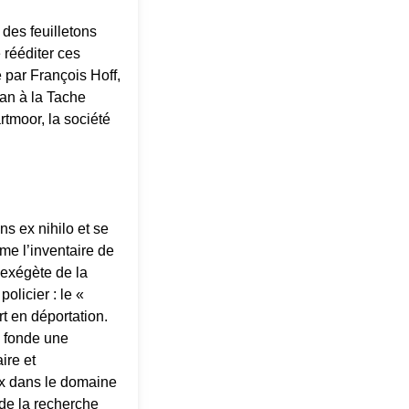
des feuilletons
 rééditer ces
 par François Hoff,
man à la Tache
rtmoor, la société
ns ex nihilo et se
me l’inventaire de
 exégète de la
policier : le «
rt en déportation.
c fonde une
ire et
ux dans le domaine
 de la recherche