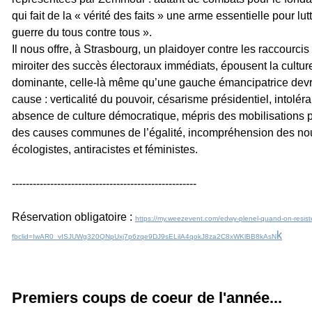
qui fait de la « vérité des faits » une arme essentielle pour lut
guerre du tous contre tous ».
Il nous offre, à Strasbourg, un plaidoyer contre les raccourcis 
miroiter des succès électoraux immédiats, épousent la culture
dominante, celle-là même qu’une gauche émancipatrice devra
cause : verticalité du pouvoir, césarisme présidentiel, intolér
absence de culture démocratique, mépris des mobilisations po
des causes communes de l’égalité, incompréhension des nou
écologistes, antiracistes et féministes.
------------------------------
-----------------------
Réservation obligatoire :
https://my.weezevent.com/edwy-
plenel-quand-on-resist
k
fbclid=IwAR0_
vISJUWg320QNpUxj7p6zqe9DJ9sELi
lA4qokJ8za2C8xWKlBB8kAsN
Premiers coups de coeur de l'année...