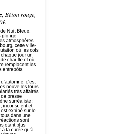
, Béton rouge,
90€
 de Nuit Bleue,
 plonge
les atmosphères
ourg, cette ville-
tation où les cols
 chaque jour un
 de chauffe et où
re remplacent les
s entrepôts
 d’automne, c’est
es nouvelles tours
lariés très affairés
 de presse
ne surréaliste :
 inconscient et
 est exhibé sur le
e tous dans une
réactions sont
ns étant plus
r à la curée qu’à