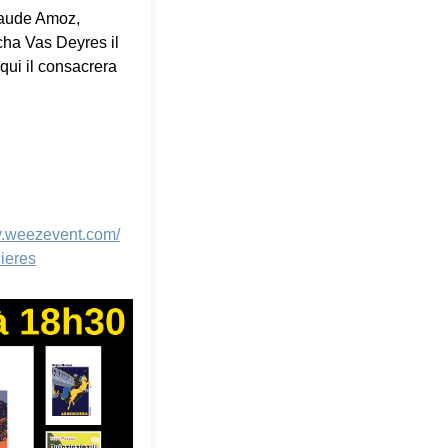
Claude Amoz,
cha Vas Deyres il
qui il consacrera
my.weezevent.com/
cieres