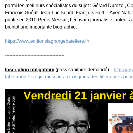
parmi les meilleurs spécialistes du sujet : Gérard Durozoi, 
François Guérif, Jean-Luc Buard, François Hoff… Avec Nata
publie en 2010 Régis Messac, l’écrivain journaliste, auteur à 
bientôt une importante biographie.
https://www.
editionslagrangebateliere.fr/
------------------------------
----------
Inscription obligatoire
(pass sanitaire demandé) :
https://
table-ronde-i-regis-messac-
aux-origines-des-litteratures-
poli