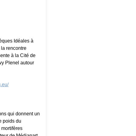
hèques Idéales à
 la rencontre
ente à la Cité de
wy Plenel autour
.eu/
sons qui donnent un
e poids du
 mortifères
teur de Médiapart