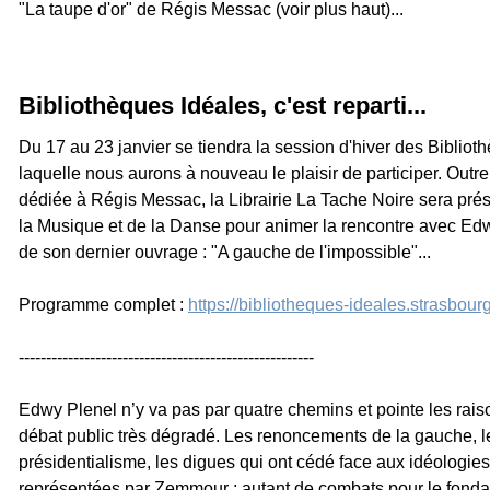
"La taupe d'or" de Régis Messac (voir plus haut)...
Bibliothèques Idéales, c'est reparti...
Du 17 au 23 janvier se tiendra la session d'hiver des Bibliot
laquelle nous aurons à nouveau le plaisir de participer. Outre
dédiée à Régis Messac, la Librairie La Tache Noire sera prés
la Musique et de la Danse pour animer la rencontre avec Ed
de son dernier ouvrage : "A gauche de l'impossible"...
Programme complet :
https://bibliotheques-ideales.
strasbourg
------------------------------
------------------------
Edwy Plenel n’y va pas par quatre chemins et pointe les rai
débat public très dégradé. Les renoncements de la gauche, l
présidentialisme, les digues qui ont cédé face aux idéologies
représentées par Zemmour : autant de combats pour le fonda