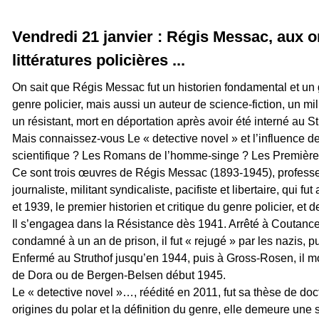
Vendredi 21 janvier : Régis Messac, aux o
littératures policières ...
On sait que Régis Messac fut un historien fondamental et un 
genre policier, mais aussi un auteur de science-fiction, un mili
un résistant, mort en déportation après avoir été interné au St
Mais connaissez-vous Le « detective novel » et l’influence d
scientifique ? Les Romans de l’homme-singe ? Les Première
Ce sont trois œuvres de Régis Messac (1893-1945), professeu
journaliste, militant syndicaliste, pacifiste et libertaire, qui fu
et 1939, le premier historien et critique du genre policier, et d
Il s’engagea dans la Résistance dès 1941. Arrêté à Coutanc
condamné à un an de prison, il fut « rejugé » par les nazis, p
Enfermé au Struthof jusqu’en 1944, puis à Gross-Rosen, il 
de Dora ou de Bergen-Belsen début 1945.
Le « detective novel »…, réédité en 2011, fut sa thèse de doct
origines du polar et la définition du genre, elle demeure un