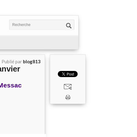
Publié par
blog813
anvier
 Messac