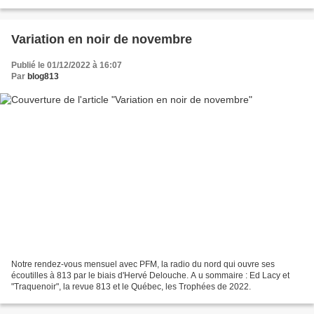
2ème étage de la maison familiale...
Variation en noir de novembre
Publié le 01/12/2022 à 16:07
Par
blog813
Notre rendez-vous mensuel avec PFM, la radio du nord qui ouvre ses
écoutilles à 813 par le biais d'Hervé Delouche. A u sommaire : Ed Lacy et
"Traquenoir", la revue 813 et le Québec, les Trophées de 2022.