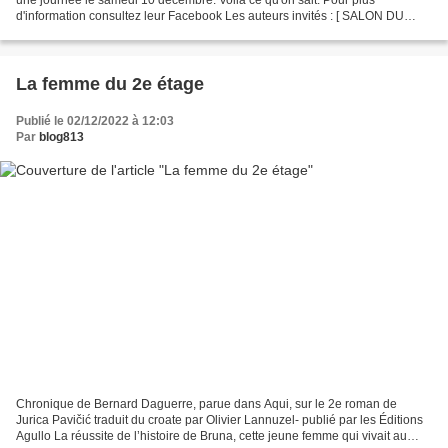
d'information consultez leur Facebook Les auteurs invités : [ SALON DU
POLAR ] 19h00 : Apéro Polar en salle...
La femme du 2e étage
Publié le 02/12/2022 à 12:03
Par
blog813
Chronique de Bernard Daguerre, parue dans Aqui, sur le 2e roman de
Jurica Pavičić traduit du croate par Olivier Lannuzel- publié par les Éditions
Agullo La réussite de l’histoire de Bruna, cette jeune femme qui vivait au