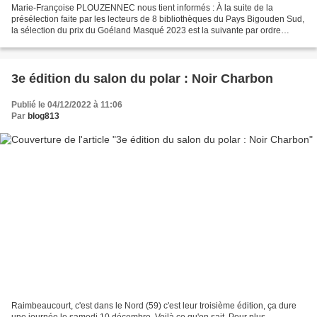
Marie-Françoise PLOUZENNEC nous tient informés : À la suite de la
présélection faite par les lecteurs de 8 bibliothèques du Pays Bigouden Sud,
la sélection du prix du Goéland Masqué 2023 est la suivante par ordre
alphabétique du nom de l'auteur : Des...
3e édition du salon du polar : Noir Charbon
Publié le 04/12/2022 à 11:06
Par
blog813
Raimbeaucourt, c'est dans le Nord (59) c'est leur troisième édition, ça dure
une journée le samedi 10 décembre. Voilà ce qu'on sait. Pour plus