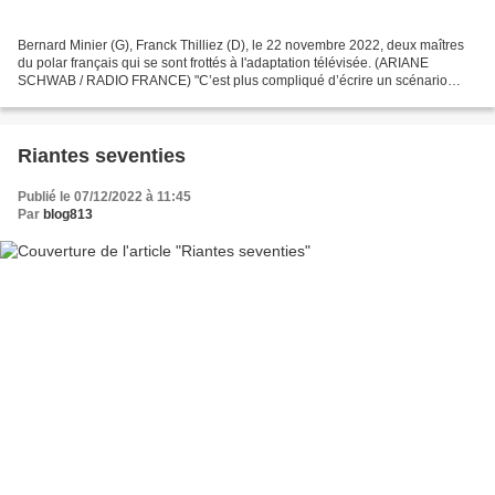
Bernard Minier (G), Franck Thilliez (D), le 22 novembre 2022, deux maîtres
du polar français qui se sont frottés à l'adaptation télévisée. (ARIANE
SCHWAB / RADIO FRANCE) "C’est plus compliqué d’écrire un scénario
qu’un roman" : du polar à la série télé,...
Riantes seventies
Publié le 07/12/2022 à 11:45
Par
blog813