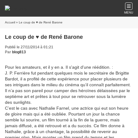
MENU
Accueil
» Le coup de ♥ de René Barone
Le coup de ♥ de René Barone
Publié le 27/11/2014 à 01:21
Par
blog813
Pour les amateurs, et il y en a. Il s'agit d'une réédition. :
J. P. Ferrière fut pendant quelques mois le secrétaire de Brigitte
Bardot, il a profité de cette expérience pour placer plusieurs de
ses intrigues dans le milieu du cinéma qu’il connaît parfaitement.
Il n’a pas son pareil pour camper des héroïnes délaissées par le
septième art et prêtes à tout pour se retrouver sous la lumière
des sunlights.
C’est le cas avec Nathalie Farnel, une actrice qui eut son heure
de gloire mais qui a été oubliée. Pourtant un jour la chance
semble lui sourire, un film tourné à la fin de la guerre, mais
jamais diffusé, a été retrouvé et a du succès. Ce film donne à
Nathalie, grâce à un chantage, la possibilité de revenir au
premier plan. Mais monter un film prend du temps et les