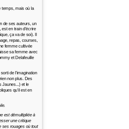
e temps, mais où la
un de ses auteurs, un
 est en train d’écrire
ue, ça va de soi). Il
nage, repas, courses,
une femme cultivée
t laisse sa femme avec
Tommy et Delafeuille
 sorti de l’imagination
t rien non plus. Des
 Jaunes...) et le
liques qu’il est en
ile.
e est démultipliée à
resser une critique
de ses rouages où tout