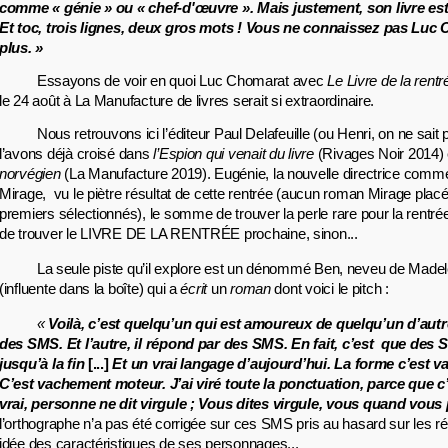
comme « génie » ou « chef-d'œuvre ». Mais justement, son livre es
Et toc, trois lignes, deux gros mots ! Vous ne connaissez pas Luc
plus. »
Essayons de voir en quoi Luc Chomarat avec
Le Livre de la rentr
le 24 août à La Manufacture de livres serait si extraordinaire.
Nous retrouvons ici l’éditeur Paul Delafeuille (ou Henri, on ne sait
l’avons déjà croisé dans
l’Espion qui venait du livre
(Rivages Noir 2014)
norvégien
(La Manufacture 2019). Eugénie, la nouvelle directrice comme
Mirage, vu le piètre résultat de cette rentrée (aucun roman Mirage placé
premiers sélectionnés), le somme de trouver la perle rare pour la rentrée 
de trouver le LIVRE DE LA RENTRÉE prochaine, sinon...
La seule piste qu’il explore est un dénommé Ben, neveu de Made
(influente dans la boîte) qui a
écrit
un
roman
dont voici le pitch :
«
Voilà, c’est quelqu’un qui est amoureux de quelqu’un d’autre
des SMS. Et l’autre, il répond par des SMS. En fait, c’est que des
jusqu’à la fin
[...]
Et un vrai langage d’aujourd’hui. La forme c’est 
C’est vachement moteur. J’ai viré toute la ponctuation, parce que c’es
vrai, personne ne dit virgule ; Vous dites virgule, vous quand vous 
l’orthographe n’a pas été corrigée sur ces SMS pris au hasard sur les ré
idée des caractéristiques de ses personnages...