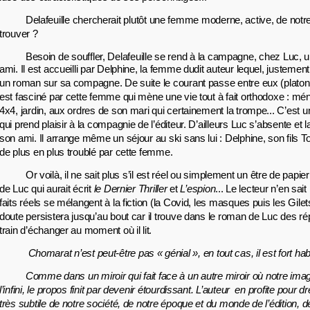
Delafeuille chercherait plutôt une femme moderne, active, de notr
trouver ?
Besoin de souffler, Delafeuille se rend à la campagne, chez Luc, 
ami.
Il est accueilli par Delphine, la femme dudit auteur lequel, justement,
un roman sur sa compagne. De suite le courant passe entre eux (platoniq
est fasciné par cette femme qui mène une vie tout à fait orthodoxe : mé
4x4, jardin, aux ordres de son mari qui certainement la trompe... C’est 
qui prend plaisir à la compagnie de l’éditeur. D’ailleurs Luc s’absente e
son ami. Il arrange même un séjour au ski sans lui : Delphine, son fils 
de plus en plus troublé par cette femme.
Or voilà, il ne sait plus s’il est réel ou simplement un être de papier
de Luc qui aurait écrit
le Dernier Thriller
et
L’espion
... Le lecteur n’en sai
faits réels se mélangent à la fiction (la Covid, les masques puis les Gilets
doute persistera jusqu’au bout car il trouve dans le roman de Luc des rép
train d’échanger au moment où il lit.
Chomarat n’est peut-être pas « génial », en tout cas, il est fort hab
Comme dans un miroir qui fait face à un autre miroir où notre imag
l’infini, le propos finit par devenir étourdissant. L’auteur en profite pour d
très subtile de notre société, de notre époque et du monde de l’édition, 