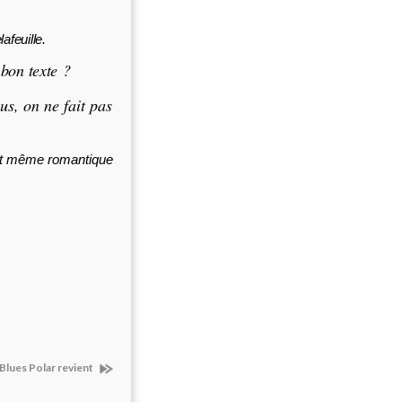
afeuille.
bon texte ?
, on ne fait pas
e et même romantique
 Blues Polar revient