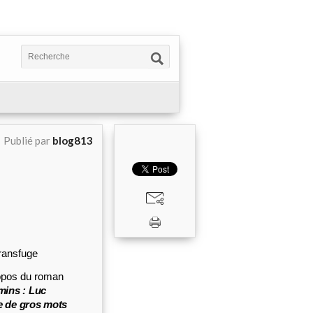
Publié par
blog813
Transfuge
ropos du roman
mins : Luc
re de gros mots