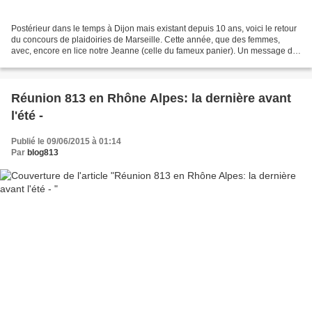
Postérieur dans le temps à Dijon mais existant depuis 10 ans, voici le retour
du concours de plaidoiries de Marseille. Cette année, que des femmes,
avec, encore en lice notre Jeanne (celle du fameux panier). Un message du
Marseillais, Michel Barouh Bonjour,...
Réunion 813 en Rhône Alpes: la dernière avant
l'été -
Publié le 09/06/2015 à 01:14
Par
blog813