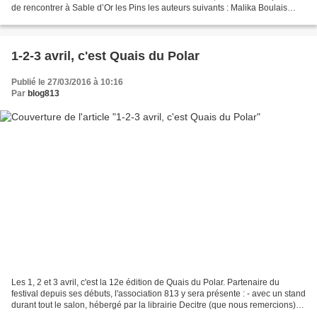
de rencontrer à Sable d’Or les Pins les auteurs suivants : Malika Boulais
Michel Dozsa Bernard Enjolras Cyriac...
1-2-3 avril, c'est Quais du Polar
Publié le 27/03/2016 à 10:16
Par
blog813
Les 1, 2 et 3 avril, c'est la 12e édition de Quais du Polar. Partenaire du
festival depuis ses débuts, l'association 813 y sera présente : - avec un stand
durant tout le salon, hébergé par la librairie Decitre (que nous remercions),
pour faire connaître...