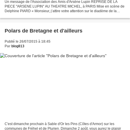
Un message de l'Association des Amis d'Arsène Lupin REPRISE DE LA
PIECE "ARSENE LUPIN" AU THEATRE MICHEL, à PARIS Mise en scène de
Delphine PIARD « Monsieur, j’attire votre attention sur le diadème de la
Princesse de Lamballe. J’ai la ferme intention...
Polars de Bretagne et d'ailleurs
Publié le 26/07/2015 à 18:45
Par
blog813
C'est dimanche prochain à Sable d'Or les Pins (Côtes d'Armor) sur les
communes de Fréhel et de Plurien. Dimanche 2 août, vous aurez le plaisir