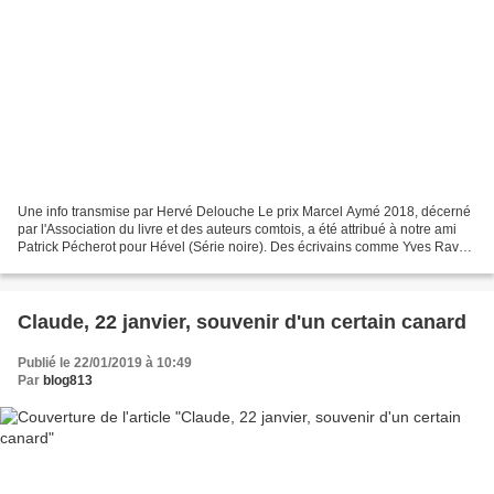
Une info transmise par Hervé Delouche Le prix Marcel Aymé 2018, décerné
par l'Association du livre et des auteurs comtois, a été attribué à notre ami
Patrick Pécherot pour Hével (Série noire). Des écrivains comme Yves Ravey
ou Jean-Claude Pirotte avaient...
Claude, 22 janvier, souvenir d'un certain canard
Publié le 22/01/2019 à 10:49
Par
blog813