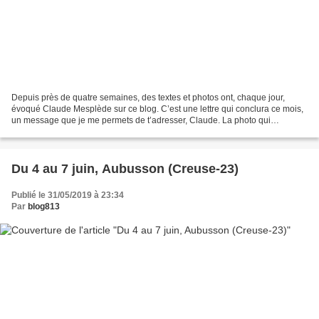
Depuis près de quatre semaines, des textes et photos ont, chaque jour,
évoqué Claude Mesplède sur ce blog. C’est une lettre qui conclura ce mois,
un message que je me permets de t’adresser, Claude. La photo qui
l’accompagne a été prise en 2018 au Goéland...
Du 4 au 7 juin, Aubusson (Creuse-23)
Publié le 31/05/2019 à 23:34
Par
blog813