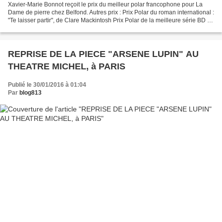
Xavier-Marie Bonnot reçoit le prix du meilleur polar francophone pour La
Dame de pierre chez Belfond. Autres prix : Prix Polar du roman international :
"Te laisser partir", de Clare Mackintosh Prix Polar de la meilleure série BD :
"Sara Lone", tome 2,...
REPRISE DE LA PIECE "ARSENE LUPIN" AU
THEATRE MICHEL, à PARIS
Publié le 30/01/2016 à 01:04
Par
blog813