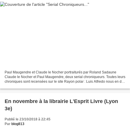
Paul Maugendre et Claude le Nocher portraiturés par Roland Sadaune
Claude le Nocher et Paul Maugendre, deux serial chroniqueurs. Toutes leurs
chroniques sont recensées sur le site Rayon polar : Luis Alfredo nous en dit
plus : Je profite de cette mise...
En novembre à la librairie L'Esprit Livre (Lyon
3e)
Publié le 23/10/2018 à 22:45
Par
blog813