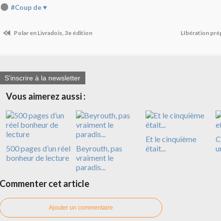
#Coup de ♥
Polar en Livradois, 3e édition
LIbération pré
S'inscrire à la newsletter
Vous aimerez aussi :
Et le cinquième
C
500 pages d’un réel
Beyrouth, pas
était...
u
bonheur de lecture
vraiment le
paradis...
Commenter cet article
Ajouter un commentaire