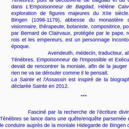
Ténèbres
, puis la découverte de Bagdad et du c
dans
L'Empoisonneur de Bagdad
, Hélène Calv
exploration de figures majeures du XIIe siècle
Bingen (1098-1179), abbesse du monastère d
visionnaire, thérapeute, botaniste, compositrice, 
par Bernard de Clairvaux, protégée par le pape, r
rois et les empereurs, est un personnage inconto
époque.
Avendeuth, médecin, traducteur, alias 
Ténèbres, Empoisonneur de l'Impossible et Exécu
devait de rencontrer la moniale, afin de la jauger 
rien ne va se dérouler comme il le pensait.
La Sainte et l'Assassin
est inspiré de la biograph
déclarée Sainte en 2012.
***
Fasciné par la recherche de l’écriture divine,
Ténèbres se lance dans une quête/enquête parsemée 
le conduire auprès de la moniale Hidegarde de Bingen qu