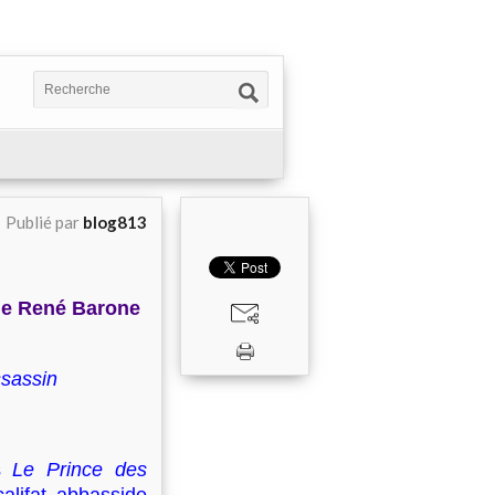
Publié par
blog813
 de René Barone
ssassin
ns
Le Prince des